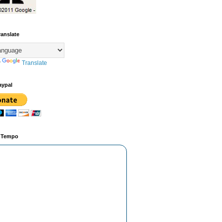
ranslate
y
Translate
aypal
o Tempo