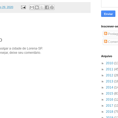
io 29, 2020
Inscrever-s
Postag
o
Coment
ivulgar a cidade de Lorena-SP.
sejar, deixe seu comentário.
Arquivo
►
2010
(1
►
2011
(4
►
2012
(2
►
2013
(1
►
2014
(1
►
2015
(8
►
2016
(1
►
2017
(1
►
2018
(7
►
2019
(1