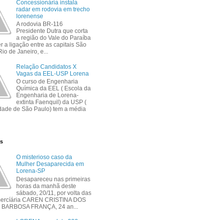
Concessionária instala
radar em rodovia em trecho
lorenense
A rodovia BR-116
Presidente Dutra que corta
a região do Vale do Paraíba
r a ligação entre as capitais São
io de Janeiro, e...
Relação Candidatos X
Vagas da EEL-USP Lorena
O curso de Engenharia
Química da EEL ( Escola da
Engenharia de Lorena-
extinta Faenquil) da USP (
dade de São Paulo) tem a média
as
O misterioso caso da
Mulher Desaparecida em
Lorena-SP
Desapareceu nas primeiras
horas da manhã deste
sábado, 20/11, por volta das
mercíária CAREN CRISTINA DOS
BARBOSA FRANÇA, 24 an...