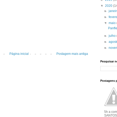
▼
2020
(1
►
janei
►
fever
▼
maio
Panfl
►
julho
►
agos
►
nove
Página inicial
Postagem mais antiga
Pesquisar n
Postagens 
5h a co
SANTOS 