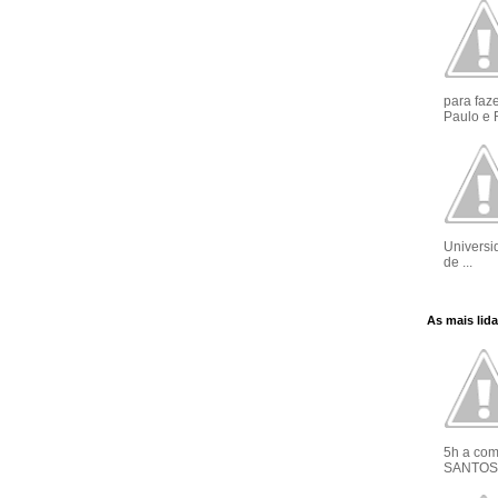
para faze
Paulo e R
Universi
de ...
As mais lid
5h a co
SANTOS 