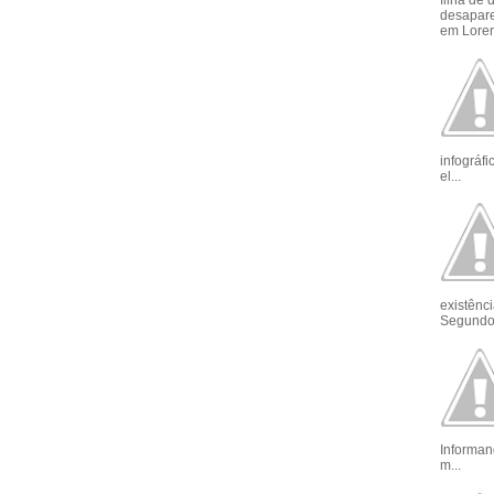
filha de
desapar
em Loren
infográf
el...
existênci
Segundo 
Informan
m...