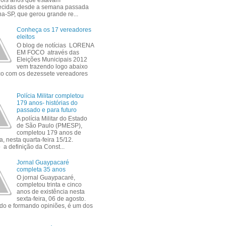
 dois anos que estavam
ecidas desde a semana passada
a-SP, que gerou grande re...
Conheça os 17 vereadores
eleitos
O blog de notícias LORENA
EM FOCO através das
Eleições Municipais 2012
vem trazendo logo abaixo
ico com os dezessete vereadores
Polícia Militar completou
179 anos- histórias do
passado e para futuro
A polícia Militar do Estado
de São Paulo (PMESP),
completou 179 anos de
a, nesta quarta-feira 15/12.
a definição da Const...
Jornal Guaypacaré
completa 35 anos
O jornal Guaypacaré,
completou trinta e cinco
anos de existência nesta
sexta-feira, 06 de agosto.
do e formando opiniões, é um dos