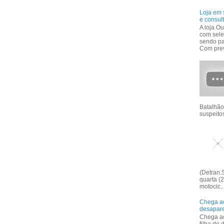
Loja em 
e consul
A loja Ou
com sele
sendo pa
Com prev
Batalhão
suspeitos
(Detran.S
quarta (2
motocic..
Chega ao
desapar
Chega ao