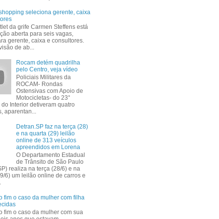
shopping seleciona gerente, caixa
tores
tlet da grife Carmen Steffens está
ção aberta para seis vagas,
ra gerente, caixa e consultores.
isão de ab...
Rocam detém quadrilha
pelo Centro, veja vídeo
Policiais Militares da
ROCAM- Rondas
Ostensivas com Apoio de
Motocicletas- do 23°
 do Interior detiveram quatro
, aparentan...
Detran.SP faz na terça (28)
e na quarta (29) leilão
online de 313 veículos
apreendidos em Lorena
O Departamento Estadual
de Trânsito de São Paulo
P) realiza na terça (28/6) e na
9/6) um leilão online de carros e
.
 fim o caso da mulher com filha
ecidas
 fim o caso da mulher com sua