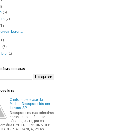
4)
ro
(6)
eiro
(2)
(1)
etagem Lorena
(1)
to
(3)
mbro
(1)
otícias postadas
populares
O misterioso caso da
Mulher Desaparecida em
Lorena-SP
Desapareceu nas primeiras
horas da manhã deste
sábado, 20/11, por volta das
mercíária CAREN CRISTINA DOS
BARBOSA FRANÇA, 24 an...