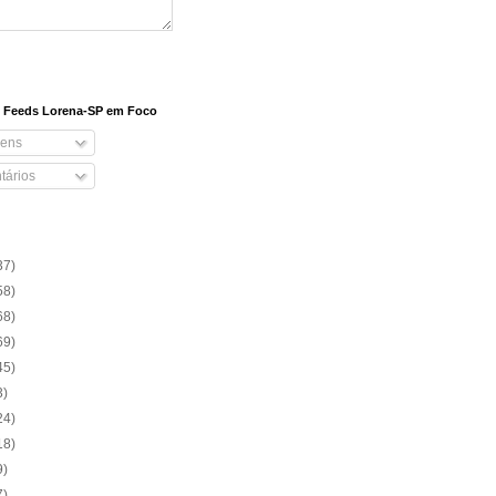
e Feeds Lorena-SP em Foco
ens
ários
37)
58)
68)
69)
45)
3)
24)
18)
9)
7)