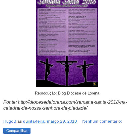
Reprodução: Blog Diocese de Lorena
Fonte: http://diocesedelorena.com/semana-santa-2018-na-
catedral-de-nossa-senhora-da-piedade/
HugoB
às
quinta-feira, março 29, 2018
Nenhum comentário:
Compartilhar