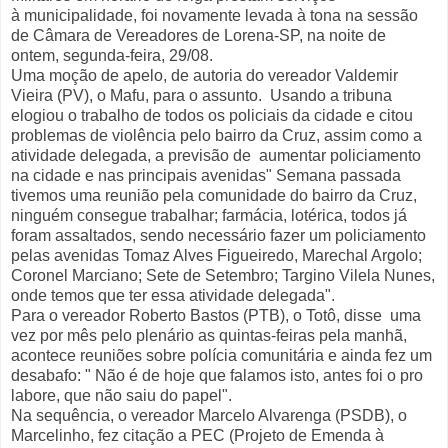
à municipalidade, foi novamente levada à tona na sessão
de Câmara de Vereadores de Lorena-SP, na noite de
ontem, segunda-feira, 29/08.
Uma moção de apelo, de autoria do vereador Valdemir
Vieira (PV), o Mafu, para o assunto. Usando a tribuna
elogiou o trabalho de todos os policiais da cidade e citou
problemas de violência pelo bairro da Cruz, assim como a
atividade delegada, a previsão de aumentar policiamento
na cidade e nas principais avenidas" Semana passada
tivemos uma reunião pela comunidade do bairro da Cruz,
ninguém consegue trabalhar; farmácia, lotérica, todos já
foram assaltados, sendo necessário fazer um policiamento
pelas avenidas Tomaz Alves Figueiredo, Marechal Argolo;
Coronel Marciano; Sete de Setembro; Targino Vilela Nunes,
onde temos que ter essa atividade delegada".
Para o vereador Roberto Bastos (PTB), o Totô, disse uma
vez por mês pelo plenário as quintas-feiras pela manhã,
acontece reuniões sobre polícia comunitária e ainda fez um
desabafo: " Não é de hoje que falamos isto, antes foi o pro
labore, que não saiu do papel".
Na sequência, o vereador Marcelo Alvarenga (PSDB), o
Marcelinho, fez citação a PEC (Projeto de Emenda à