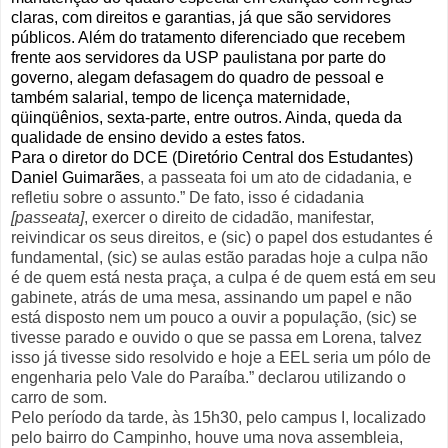
claras, com direitos e garantias, já que são servidores
públicos. Além do tratamento diferenciado que recebem
frente aos servidores da USP paulistana por parte do
governo, alegam defasagem do quadro de pessoal e
também salarial, tempo de licença maternidade,
qüinqüênios, sexta-parte, entre outros. Ainda, queda da
qualidade de ensino devido a estes fatos.
Para o
diretor do DCE (Diretório Central dos Estudantes)
Daniel Guimarães
, a passeata foi um ato de cidadania, e
refletiu sobre o assunto.” De fato, isso é cidadania
[passeata]
, exercer o direito de cidadão, manifestar,
reivindicar os seus direitos, e (sic) o papel dos estudantes é
fundamental, (sic) se aulas estão paradas hoje a culpa não
é de quem está nesta praça, a culpa é de quem está em seu
gabinete, atrás de uma mesa, assinando um papel e não
está disposto nem um pouco a ouvir a população, (sic) se
tivesse parado e ouvido o que se passa em Lorena, talvez
isso já tivesse sido resolvido e hoje a EEL seria um pólo de
engenharia pelo Vale do Paraíba.” declarou utilizando o
carro de som.
Pelo período da tarde, às 15h30, pelo campus I, localizado
pelo bairro do Campinho, houve uma nova assembleia,