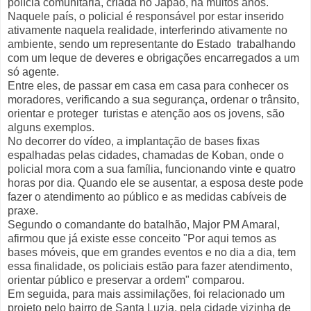
polícia comunitária, criada no Japão, há muitos anos.
Naquele país, o policial é responsável por estar inserido
ativamente naquela realidade, interferindo ativamente no
ambiente, sendo um representante do Estado trabalhando
com um leque de deveres e obrigações encarregados a um
só agente.
Entre eles, de passar em casa em casa para conhecer os
moradores, verificando a sua segurança, ordenar o trânsito,
orientar e proteger turistas e atenção aos os jovens, são
alguns exemplos.
No decorrer do vídeo, a implantação de bases fixas
espalhadas pelas cidades, chamadas de Koban, onde o
policial mora com a sua família, funcionando vinte e quatro
horas por dia. Quando ele se ausentar, a esposa deste pode
fazer o atendimento ao público e as medidas cabíveis de
praxe.
Segundo o comandante do batalhão, Major PM Amaral,
afirmou que já existe esse conceito "Por aqui temos as
bases móveis, que em grandes eventos e no dia a dia, tem
essa finalidade, os policiais estão para fazer atendimento,
orientar público e preservar a ordem" comparou.
Em seguida, para mais assimilações, foi relacionado um
projeto pelo bairro de Santa Luzia, pela cidade vizinha de