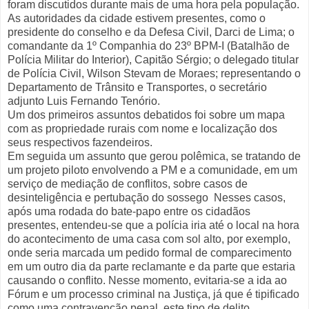
foram discutidos durante mais de uma hora pela população.
As autoridades da cidade estivem presentes, como o
presidente do conselho e da Defesa Civil, Darci de Lima; o
comandante da 1º Companhia do 23º BPM-I (Batalhão de
Polícia Militar do Interior), Capitão Sérgio; o delegado titular
de Polícia Civil, Wilson Stevam de Moraes; representando o
Departamento de Trânsito e Transportes, o secretário
adjunto Luis Fernando Tenório.
Um dos primeiros assuntos debatidos foi sobre um mapa
com as propriedade rurais com nome e localização dos
seus respectivos fazendeiros.
Em seguida um assunto que gerou polêmica, se tratando de
um projeto piloto envolvendo a PM e a comunidade, em um
serviço de mediação de conflitos, sobre casos de
desinteligência e pertubação do sossego Nesses casos,
após uma rodada do bate-papo entre os cidadãos
presentes, entendeu-se que a polícia iria até o local na hora
do acontecimento de uma casa com sol alto, por exemplo,
onde seria marcada um pedido formal de comparecimento
em um outro dia da parte reclamante e da parte que estaria
causando o conflito. Nesse momento, evitaria-se a ida ao
Fórum e um processo criminal na Justiça, já que é tipificado
como uma contravenção penal, este tipo de delito.