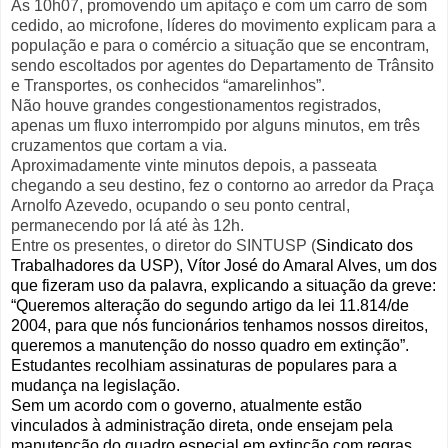
Às 10h07, promovendo um apitaço e com um carro de som
cedido, ao microfone, líderes do movimento explicam para a
população e para o comércio a situação que se encontram,
sendo escoltados por agentes do Departamento de Trânsito
e Transportes, os conhecidos “amarelinhos”.
Não houve grandes congestionamentos registrados,
apenas um fluxo interrompido por alguns minutos, em três
cruzamentos que cortam a via.
Aproximadamente vinte minutos depois, a passeata
chegando a seu destino, fez o contorno ao arredor da Praça
Arnolfo Azevedo, ocupando o seu ponto central,
permanecendo por lá até às 12h.
Entre os presentes, o diretor do SINTUSP (
S
indicato dos
Trabalhadores da USP), Vítor José do Amaral Alves, um dos
que fizeram uso da palavra, explicando a situação da greve:
“Queremos alteração do segundo artigo da lei 11.814/de
2004, para que nós funcionários tenhamos nossos direitos,
queremos a manutenção do nosso quadro em extinção”.
Estudantes recolhiam assinaturas de populares para a
mudança na legislação.
Sem um acordo com o governo, atualmente estão
vinculados à administração direta, onde ensejam pela
manutenção do quadro especial em extinção com regras