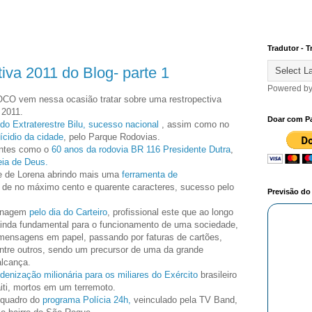
Tradutor - T
tiva 2011 do Blog- parte 1
Powered b
O vem nessa ocasião tratar sobre uma restropectiva
 2011.
Doar com P
do Extraterestre Bilu, sucesso nacional
, assim como no
cidio da cidade
, pelo Parque Rodovias.
antes como o
60 anos da rodovia BR 116 Presidente Dutra
,
ia de Deus.
se de Lorena abrindo mais uma
ferramenta de
 de no máximo cento e quarente caracteres, sucesso pelo
Previsão d
menagem
pelo dia do Carteiro
, profissional este que ao longo
ainda fundamental para o funcionamento de uma sociedade,
mensagens em papel, passando por faturas de cartões,
ntre outros, sendo um precursor de uma da grande
alcança.
denização milionária para os miliares do Exército
brasileiro
ti, mortos em um terremoto.
 quadro do
programa Polícia 24h,
veinculado pela TV Band,