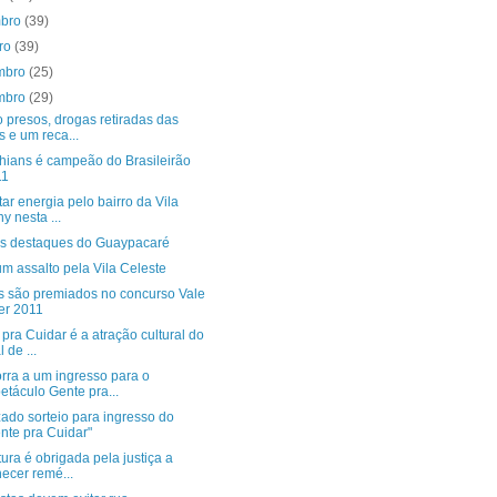
mbro
(39)
bro
(39)
mbro
(25)
mbro
(29)
 presos, drogas retiradas das
s e um reca...
thians é campeão do Brasileirão
11
ltar energia pelo bairro da Vila
y nesta ...
os destaques do Guaypacaré
m assalto pela Vila Celeste
s são premiados no concurso Vale
er 2011
pra Cuidar é a atração cultural do
l de ...
rra a um ingresso para o
etáculo Gente pra...
ado sorteio para ingresso do
nte pra Cuidar"
tura é obrigada pela justiça a
necer remé...