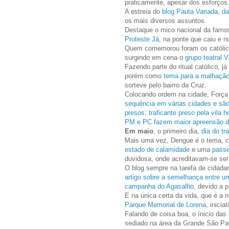
praticamente, apesar dos esforços
A estreia do
blog Pauta Variada, da
os mais diversos assuntos.
Destaque o mico nacional da famo
Proteste Já,
na ponte que caiu e n
Quem comemorou foram os católico
surgindo em cena o
grupo teatral 
Fazendo parte do ritual católico,
porém como
tema para a malhaçã
sorteve pelo bairro da Cruz.
Colocando ordem na cidade, Força 
sequência em várias cidades e sã
presos
;
traficante preso pela vila 
PM e PC fazem maior apreensão d
Em maio
, o primeiro dia,
dia do tr
Mais uma vez, Dengue é o tema, c
estado de calamidade
e uma
passe
duvidosa, onde acreditavam-se ser
O blog sempre na tarefa de cidada
artigo sobre a semelhança entre um 
campanha do Agasalho
, devido a 
E na única certa da vida, que é a
Parque Memorial de Lorena,
inicia
Falando de coisa boa, o ínicio das
sediado na área da Grande São Paul