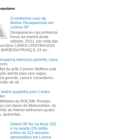
populares
O misterioso caso da
Mulher Desaparecida em
Lorena-SP
Desapareceu nas primeiras
horas da manhã deste
sábado, 20/11, por volta das
mercíária CAREN CRISTINA DOS
BARBOSA FRANÇA, 24 an...
shopping seleciona gerente, caixa
tores
tlet da grife Carmen Steffens está
ção aberta para seis vagas,
ra gerente, caixa e consultores.
isão de ab...
detém quadrilha pelo Centro,
deo
s Militares da ROCAM- Rondas
as com Apoio de Motocicletas- do
lhão do Interior detiveram quatro
, aparentan...
Detran.SP faz na terça (28)
e na quarta (29) leilão
online de 313 veículos
apreendidos em Lorena