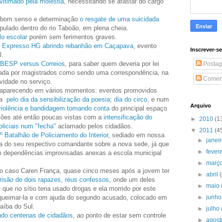
 vitimado pela moléstia
, necessitando se afastar do cargo
e, bom senso e determinação
o resgate de uma suicidada
a pulado dentro do rio Taboão, em plena cheia.
lo escolar
porém sem ferimentos graves.
 Expresso HG abrindo rebanhão em Caçapava
, evento
Inscrever-s
l.
ABESP versus Correios
, para saber quem deveria por lei
Postag
rada por magistrados como sendo uma correspondência, na
Coment
ividade no serviço.
 aparecendo em vários momentos: eventos promovidos
ra
pelo dia da sensibilização da poesia;
dia do circo
, e num
Arquivo
violência e bandidagem tomando conta
do principal espaço
ções até então poucas vistas com a
intensificação do
►
2010
(1
oliciais num "fecha"
aclamado pelos cidadãos.
▼
2011
(4
º Batalhão de Policiamento do Interior
, sediado em nossa
►
janei
a do seu respectivo comandante sobre a nova sede, já que
►
fever
m dependências improvisadas anexas a escola municipal
►
març
do caso Caren França, quase cinco meses após a jovem ter
►
abril
risão de dois rapazes, réus confessos
, onde um deles
►
maio
que no sítio teria usado drogas e ela morrido por este
, queimar-la e com ajuda do segundo acusado, colocado em
►
junh
raíba do Sul.
►
julho
do centenas de cidadãos
, ao ponto de estar sem controle
►
agos