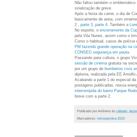
Não faltou também o emblemático 
sinalização de greve.
Após a festa da carne, o dia de Cor
basicamente de areia, com ornamen
2
,
parte 3
,
parte 4
. Também a
Lor
No esporte, o
encerramento da Cop
pela Vila Nunes, assim como o time
Como o habitual, casos de políci
PM fazendo grande operação na c
CONSEG segurança em pauta
.
Passando para cultura, o grupo Vi
sessão de cinema
gratuita na secr
por um grupo de
bombeiros civis e
diploma, realizada pela EE Arnolfo
Acabando a parte 1 do especial da 
postagens publicadas, nossa ener
interrompida do bairro Parque Rodo
breve com a parte 2.
Publicado por
Anônimo
às
sábado, deze
Marcadores:
retrospectiva 2010