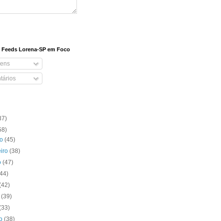
e Feeds Lorena-SP em Foco
ens
ários
37)
58)
ro
(45)
eiro
(38)
o
(47)
(44)
(42)
o
(39)
(33)
to
(38)