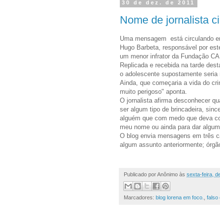
30 de dez. de 2011
Nome de jornalista c
Uma mensagem está circulando envo
Hugo Barbeta, responsável por este
um menor infrator da Fundação CAS
Replicada e recebida na tarde desta
o adolescente supostamente seria m
Ainda, que começaria a vida do cri
muito perigoso" aponta.
O jornalista afirma desconhecer q
ser algum tipo de brincadeira, sin
alguém que com medo que deva con
meu nome ou ainda para dar algum
O blog envia mensagens em três ca
algum assunto anteriormente; órgão
Publicado por
Anônimo
às
sexta-feira, 
Marcadores:
blog lorena em foco.
,
falso