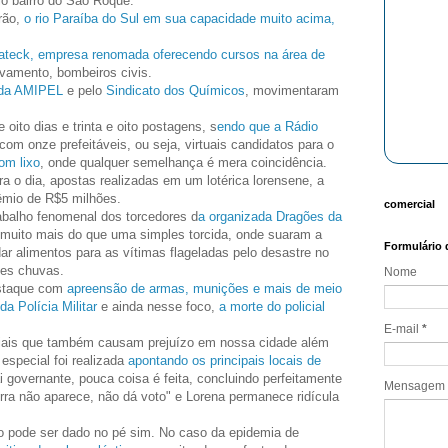
o bairro do São Roque.
rão,
o rio Paraíba do Sul em sua capacidade muito acima,
teck, empresa renomada oferecendo cursos na área de
lvamento, bombeiros civis.
 da AMIPEL
e pelo
Sindicato dos Químicos
, movimentaram
 oito dias e trinta e oito postagens, s
endo que a Rádio
com onze prefeitáveis, ou seja, virtuais candidatos para o
om lixo
, onde qualquer semelhança é mera coincidência.
ra o dia, apostas realizadas em um lotérica lorensene, a
êmio de R$5 milhões.
comercial
abalho fenomenal dos torcedores d
a organizada Dragões da
muito mais do que uma simples torcida, onde suaram a
Formulário 
r alimentos para as vítimas flageladas pelo desastre no
rtes chuvas.
Nome
estaque com
apreensão de armas, munições e mais de meio
da Polícia Militar
e ainda nesse foco,
a morte do policial
.
E-mail
*
nciais que também causam prejuízo em nossa cidade além
especial foi realizada
apontando os principais locais de
i governante, pouca coisa é feita, concluindo perfeitamente
Mensagem
erra não aparece, não dá voto" e Lorena permanece ridícula
o pode ser dado no pé sim. No caso da epidemia de