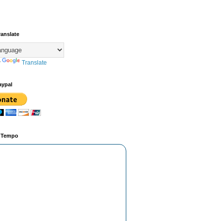
ranslate
y
Translate
aypal
o Tempo