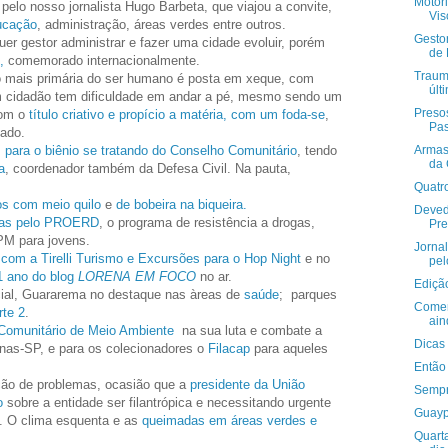
Motori
pelo nosso jornalista Hugo Barbeta, que viajou a convite,
Vis
ucação
, administração, áreas verdes entre outros.
Gestor
er gestor administrar e fazer uma cidade evoluir, porém
de 
,
comemorado internacionalmente.
Traum
o mais primária do ser humano é posta em xeque, com
últ
 cidadão tem dificuldade em andar a pé, mesmo sendo um
Presos
com o
título criativo e propício a matéria, com um foda-se
,
Pas
tado.
s para o biênio se tratando do Conselho Comunitário
, tendo
Armas
da 
a
, coordenador também da Defesa Civil. Na pauta,
Quatr
os com meio quilo
e
de bobeira na biqueira.
Deved
nças pelo PROERD
, o programa de resistência a drogas,
Pre
PM para jovens.
Jorna
r com a Tirelli Turismo e Excursões para o Hop Night
e no
pe
 1 ano do blog
LORENA EM FOCO
no ar.
Ediçã
ial, Guararema no destaque nas àreas de
saúde
; parques
Comerc
rte 2
.
ain
Comunitário de Meio Ambiente
na sua luta e combate a
Dicas
as-SP, e para os colecionadores o
Filacap
para aqueles
Então 
ção de problemas, ocasião que a
presidente da União
Sempr
o
sobre a entidade ser filantrópica e necessitando urgente
Guayp
o. O clima esquenta e as
queimadas em áreas verdes e
Quarta