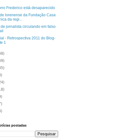
rro Frederico está desaparecido
de lorenense da Fundação Casa
nica da regi...
e jornalista circulando em falso
il
al - Retrospectiva 2011 do Blog-
te 1
68)
69)
45)
3)
24)
18)
9)
7)
4)
otícias postadas