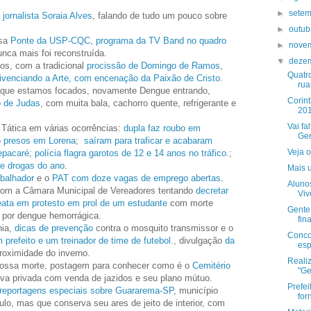
.
►
sete
 jornalista Soraia Alves
, falando de tudo um pouco sobre
►
outu
sa
Ponte da USP-CQC, programa da TV Band no quadro
►
nove
unca mais foi reconstruída.
▼
deze
s, com a tradicional
procissão de Domingo de Ramos
,
Quatro
Vivenciando a Arte, com encenação da Paixão de Cristo
.
rua
 já que estamos focados, novamente Dengue entrando,
Corin
o de Judas
, com muita bala, cachorro quente, refrigerante e
20
Vai fa
Tática em várias ocorrências:
dupla faz roubo em
Gen
o presos em Lorena
;
saíram para traficar e acabaram
Veja 
hepacaré
;
polícia flagra garotos de 12 e 14 anos no tráfico.
;
e drogas do ano
.
Mais u
abalhador
e o
PAT com doze vagas de emprego abertas
.
Aluno
om a Câmara Municipal de Vereadores tentando
decretar
Viv
ata em protesto em prol de um estudante
com morte
Gente 
 por dengue hemorrágica.
fina
nia,
dicas de prevenção
contra o mosquito transmissor e o
Conco
prefeito e um treinador de time de futebol.
, divulgação
da
esp
proximidade do inverno.
Realiz
 nossa morte, postagem para conhecer como é o
Cemitério
"Ge
tiva privada com venda de jazidos e seu plano mútuo.
Prefei
reportagens especiais sobre Guararema-SP,
município
for
o, mas que conserva seu ares de jeito de interior, com