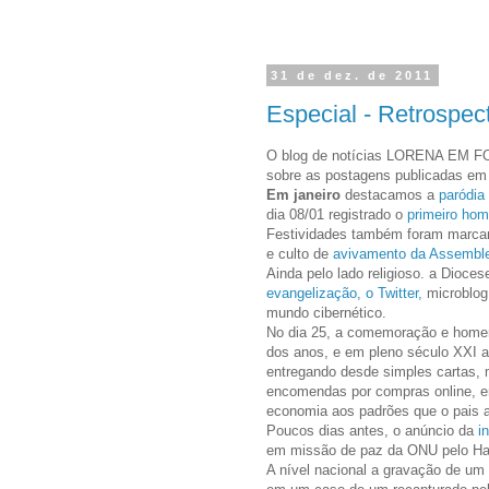
31 de dez. de 2011
Especial - Retrospec
O blog de notícias LORENA EM FOC
sobre as postagens publicadas em
Em janeiro
destacamos a
paródia 
dia 08/01 registrado o
primeiro homí
Festividades também foram marc
e culto de
avivamento da Assemble
Ainda pelo lado religioso. a Dioce
evangelização, o Twitter,
microblog
mundo cibernético.
No dia 25, a comemoração e ho
dos anos, e em pleno século XXI 
entregando desde simples cartas, 
encomendas por compras online, e
economia aos padrões que o pais 
Poucos dias antes, o anúncio da
in
em missão de paz da ONU pelo Hai
A nível nacional a gravação de um