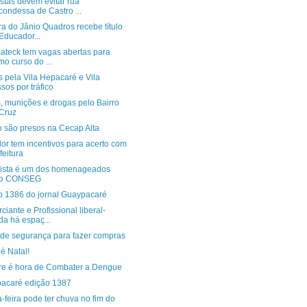
stas devem evitar rua
condessa de Castro ...
a do Jânio Quadros recebe título
Educador...
ateck tem vagas abertas para
imo curso do ...
 pela Vila Hepacaré e Vila
sos por tráfico
, munições e drogas pelo Bairro
Cruz
o são presos na Cecap Alta
or tem incentivos para acerto com
feitura
lista é um dos homenageados
lo CONSEG
o 1386 do jornal Guaypacaré
iante e Profissional liberal-
da há espaç...
 de segurança para fazer compras
é Natal!
e é hora de Combater a Dengue
acaré edição 1387
-feira pode ter chuva no fim do