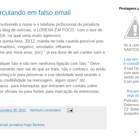
Postagens 
irculando em falso email
lvendo o nome e o telefone profissional do jornalista
 blog de notícias, o
LORENA EM FOCO
, com o teor de
A, na qual seria muito agressivo.
 quinta-feira, 30/12, manda ter toda cautela possível pois
5h a co
aldoso, vingativo, simulador, influente.
SANTOS 
me aos nove anos, (sic) " já era dono de um caráter ruim e
Loja em 
ualquer fato e não tem nenhuma ligação com fato " Deve
e consul
A loja Ou
ceramente nem sei do que se trata, não o conheço, ou então
com sele
heço-lo para preservar a sua identidade está usando o
sendo pa
a credibilidade na mensagem, algum spam" diz.
Com prev
sos: para internautas que entraram em contato sobre
Rocam 
s oficiais ou para fontes para marcação de entrevistas.
veja ví
Policiai
Ostensiv
23° Bata
dezembro 30, 2011
Nenhum comentário:
suspeitos
 email
,
jornalista Hugo Barbeta