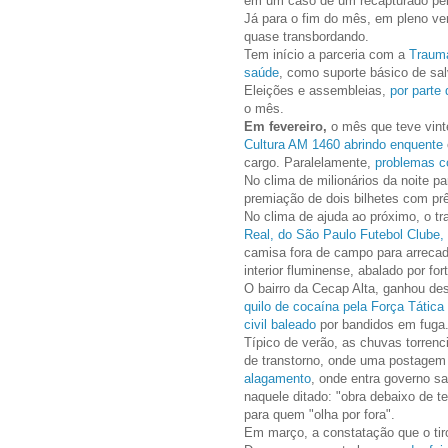
em um caso de um recapturado pel
Já para o fim do mês, em pleno ve
quase transbordando.
Tem início a parceria com a
Trauma
saúde
, como suporte básico de sa
Eleições e assembleias,
por parte
o mês.
Em fevereiro,
o mês que teve vinte
Cultura AM 1460 abrindo enquente
cargo. Paralelamente,
problemas c
No clima de milionários da noite pa
premiação de dois bilhetes com pr
No clima de ajuda ao próximo, o tr
Real, do São Paulo Futebol Clube,
camisa fora de campo para arrecada
interior fluminense, abalado por fo
O bairro da Cecap Alta, ganhou d
quilo de cocaína pela Força Tática 
civil baleado
por bandidos em fuga
Típico de verão, as chuvas torre
de transtorno, onde uma postagem 
alagamento
, onde entra governo sa
naquele ditado: "obra debaixo de t
para quem "olha por fora".
Em março, a constatação que o tir