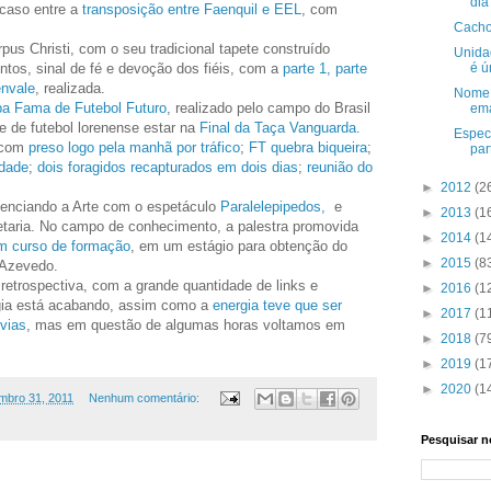
dia
caso entre a
transposição entre Faenquil e EEL
, com
Cacho
pus Christi, com o seu tradicional tapete construído
Unida
tos, sinal de fé e devoção dos fiéis, com a
parte 1,
parte
é ú
envale
, realizada.
Nome d
a Fama de Futebol Futuro
, realizado pelo campo do Brasil
ema
 de futebol lorenense estar na
Final da Taça Vanguarda.
Especi
a com
preso logo pela manhã por tráfico
;
FT quebra biqueira
;
par
idade
;
dois foragidos recapturados em dois dias
;
reunião do
►
2012
(2
venciando a Arte com o espetáculo
Paralelepipedos,
e
►
2013
(1
etaria. No campo de conhecimento, a palestra promovida
►
2014
(1
m curso de formação
, em um estágio para obtenção do
►
2015
(8
 Azevedo.
retrospectiva, com a grande quantidade de links e
►
2016
(1
gia está acabando, assim como a
energia teve que ser
►
2017
(1
vias
, mas em questão de algumas horas voltamos em
►
2018
(7
►
2019
(1
►
2020
(1
mbro 31, 2011
Nenhum comentário:
Pesquisar n