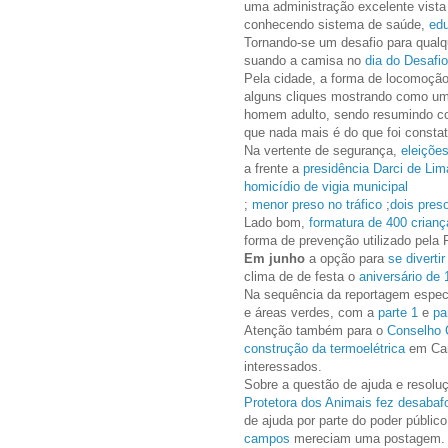
uma administração excelente vista 
conhecendo sistema de saúde,
ed
Tornando-se um desafio para qualqu
suando a camisa no
dia do Desafio
Pela cidade, a forma de locomoçã
alguns cliques mostrando como um
homem adulto, sendo resumindo 
que nada mais é do que foi consta
Na vertente de segurança,
eleiçõe
a frente a
presidência Darci de Lim
homicídio de vigia municipal
;
menor preso no tráfico
;
dois pres
Lado bom,
formatura de 400 cria
forma de prevenção utilizado pela 
Em junho
a opção para
se diverti
clima de de festa o
aniversário de
Na sequência da reportagem espec
e áreas verdes, com a
parte 1
e
pa
Atenção também para o
Conselho 
construção da termoelétrica
em Can
interessados.
Sobre a questão de ajuda e resolu
Protetora dos Animais fez desabaf
de ajuda por parte do poder públic
campos
mereciam uma postagem.