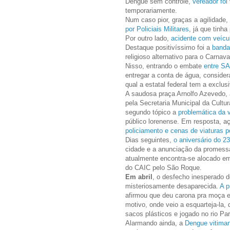
Dengue sem controle,
vereador foi
temporariamente.
Num caso pior, graças a agilidad
por Policiais Militares
, já que tinh
Por outro lado,
acidente com veícu
Destaque positivíssimo foi a
banda
religioso alternativo para o Carnava
Nisso, entrando o embate
entre S
entregar a conta de água, conside
qual a estatal federal tem a exclus
A saudosa praça Arnolfo Azevedo,
pela Secretaria Municipal da Cultu
segundo tópico a
problemática da 
público lorenense. Em resposta, a
policiamento e cenas de viaturas p
Dias seguintes,
o aniversário do 23
cidade e a anunciação da promess
atualmente encontra-se alocado e
do CAIC pelo São Roque.
Em abril
, o desfecho inesperado 
misteriosamente desaparecida.
A p
afirmou que deu carona pra moça e 
motivo, onde veio a esquarteja-la
sacos plásticos e jogado no rio Pa
Alarmando ainda, a
Dengue vitiman