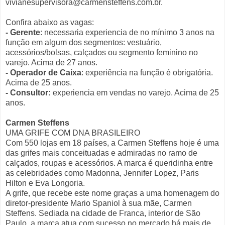
vivianesupervisora@carmensteffens.com.br.
Confira abaixo as vagas:
- Gerente
: necessaria experiencia de no mínimo 3 anos na
função em algum dos segmentos: vestuário,
acessórios/bolsas, calçados ou segmento feminino no
varejo. Acima de 27 anos.
- Operador de Caixa
: experiência na função é obrigatória.
Acima de 25 anos.
- Consultor:
experiencia em vendas no varejo. Acima de 25
anos.
Carmen Steffens
UMA GRIFE COM DNA BRASILEIRO
Com 550 lojas em 18 países, a Carmen Steffens hoje é uma
das grifes mais conceituadas e admiradas no ramo de
calçados, roupas e acessórios. A marca é queridinha entre
as celebridades como Madonna, Jennifer Lopez, Paris
Hilton e Eva Longoria.
A grife, que recebe este nome graças a uma homenagem do
diretor-presidente Mario Spaniol à sua mãe, Carmen
Steffens. Sediada na cidade de Franca, interior de São
Paulo, a marca atua com sucesso no mercado há mais de