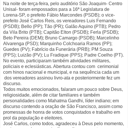
Na noite de terça-feira, pelo auditório São Joaquim- Centro
Unisal- foram empossados para a 16ª Legislatura de
Lorena-SP, o prefeito Fábio Marcondes (PSDB); o vice-
prefeito José Carlos Reis, os vereadores Luis Fernando
(PSDB); Bello (PP); Tão (PR); Galão Aquino (PTB); Pedro
da Vila Brito (PTB); Capitão Elton (PSDB); Ferla (PSDB);
Beto Pereira (DEM); Bruno Camargo (PSDB); Marcelinho
Alvarenga (PSD); Marquinho Colchoaria Ramos (PP);
Guedes (PV); Fabrício da Funerária (PRB); PM Souza
(PPS); Luizão (PV); Lu Fradique (PPS); Padre Coelho (PT).
No evento, participaram também atividades militares,
policiais e eclesiásticas. Abertura contou com cerimonial
com hinos nacional e municipal, e na sequência cada um
dos vereadores assinou livro-ata e posteriormente fez um
discurso.
Todos muitos emocionados, falaram um pouco sobre Deus,
religiosidade, além de citar familiares e também
personalidades como Mahatma Gandhi, líder indiano; em
discurso contendo a oração de São Francisco, assim como
promessas de honra de votos conquistados e trabalho em
prol da população e eleitores.
José Carlos, como todos, agradeceu à Deus pelo momento,