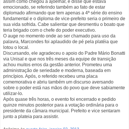
assim como chegou a ajoelhar, e disse que estava
emocionado, se referindo também ao fato de estar
diplomado afirmando que tem apenas a 4ª série do ensino
fundamental e o diploma de vice-prefeito seria o primeiro de
sua vida sofrida. Cabe salientar que desmentiu o boato que
teria brigado com o chefe do poder executivo.
O auge no momento onde ao ser chamado para uso da
palavra, Marcondes foi aplaudido de pé pela platéia que
lotou o local.
Discursando, ele agradeceu o apoio do Padre Mário Bonatti
via Unisal e que nos três meses da equipe de transição
achou muitos erros da gestão anterior. Prometeu uma
administração de seriedade e moderna, baseada em
princípios. Após, o referido recebeu uma placa
comemorativa e abriu também um discurso aversando
sobre o poder está nas mãos do povo que deve sabiamente
utilizar-lo.
Após quase três horas, o evento foi encerrado e pedido
quinze minutos posterior para a votação ordinária para o
presidente da câmara municipal. Prefeito e vice sentaram
junto a plateia para assistir.
Anônimo
às
quarta-feira, janeiro 02, 2013