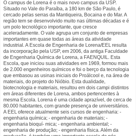
O campus de Lorena é o mais novo campus da USP.
Situado no Vale do Paraíba, a 180 km de São Paulo, é
cercado pelas serras da Mantiqueira, Bocaina e do Mar. A
região tem se desenvolvido muito nas últimas décadas e é
um polo tecnológico importante, que cresce
aceleradamente. O vale agrupa um conjunto de empresas
importantes em quase todas as áreas da atividade
industrial. A Escola de Engenharia de Lorena/EEL resulta
da incorporação pela USP, em 2006, da antiga Faculdade
de Engenharia Química de Lorena, a FAENQUIL. Esta
Escola, que iniciou suas atividades em 1969, formou mais
de 2.000 engenheiros químicos e foi o berço da tecnologia
que embasou as usinas iniciais do Proálcool e, na área de
materiais, do projeto do Nióbio. Esta dualidade,
biotecnologia e materiais, resultou em dois campi distintos
em áreas diferentes de Lorena, ambos pertencentes à
mesma Escola. Lorena é uma cidade aprazível, de cerca de
80.000 habitantes, com grande presença de universitários.
A EEL oferece atualmente seis cursos de engenharia: -
engenharia química; - engenharia de materiais; -
engenharia bioquí- mica; - engenharia ambiental; -
engenharia de produção; - engenharia física. Além da