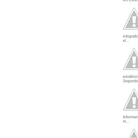
em Loren
infográf
el...
existênci
Segundo 
Informan
m...