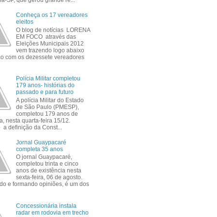
a-SP, que gerou grande re...
Conheça os 17 vereadores
eleitos
O blog de notícias LORENA
EM FOCO através das
Eleições Municipais 2012
vem trazendo logo abaixo
ico com os dezessete vereadores
Polícia Militar completou
179 anos- histórias do
passado e para futuro
A polícia Militar do Estado
de São Paulo (PMESP),
completou 179 anos de
a, nesta quarta-feira 15/12.
a definição da Const...
Jornal Guaypacaré
completa 35 anos
O jornal Guaypacaré,
completou trinta e cinco
anos de existência nesta
sexta-feira, 06 de agosto.
do e formando opiniões, é um dos
Concessionária instala
radar em rodovia em trecho