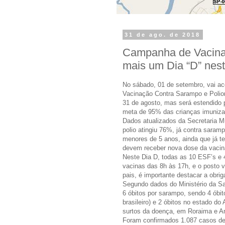
31 de ago. de 2018
Campanha de Vacina
mais um Dia “D” nes
No sábado, 01 de setembro, vai a
Vacinação Contra Sarampo e Poliom
31 de agosto, mas será estendido 
meta de 95% das crianças imuniza
Dados atualizados da Secretaria M
polio atingiu 76%, já contra saram
menores de 5 anos, ainda que já t
devem receber nova dose da vacin
Neste Dia D, todas as 10 ESF’s e 
vacinas das 8h às 17h, e o posto 
pais, é importante destacar a obri
Segundo dados do Ministério da Saú
6 óbitos por sarampo, sendo 4 óbi
brasileiro) e 2 óbitos no estado do
surtos da doença, em Roraima e 
Foram confirmados 1.087 casos 