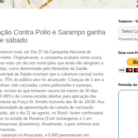
Tradutor - T
ção Contra Polio e Sarampo ganha
te sábado
Powered b
contecer mais um Dia ‘D” da Campanha Nacional de
Doar com P
ielite. Originalmente, a campanha acabaria nesta sexta,
por mais um dia nos municípios que ainda não atingiram a
das, como determinado pelo Ministério da Saúde.
unicipal de Saúde mostram que a cobertura vacinal contra
po, 75% do público-alvo foi alcançado. Crianças de 1 ano a
enham sido vacinadas contra poliomielite e sarampo,
Previsão d
a, exceto as que tomaram vacina há menos de 30 dias.
4 UBS’s de Lorena estarão abertas para aplicação das
volante da Praça Dr. Arnolfo Azevedo das 9h às 16h30. Aos
gatoriedade da apresentação da carteira de vacinação.
de, até o dia 21 de agosto, no Brasil, foram confirmados
tos no estado de Roraima (3 em estrangeiros e 1 em
 Amazonas (brasileiros). Atualmente, o país enfrenta dois
Amazonas.
de sarampo no Amazonas, e 6.693 permanecem em