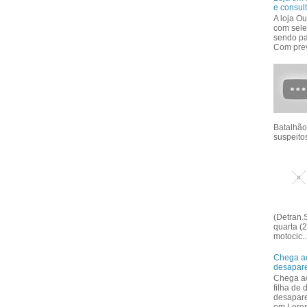
e consul
A loja Ou
com sele
sendo pa
Com prev
Batalhão
suspeitos
(Detran.S
quarta (2
motocic..
Chega ao
desapar
Chega ao
filha de
desapar