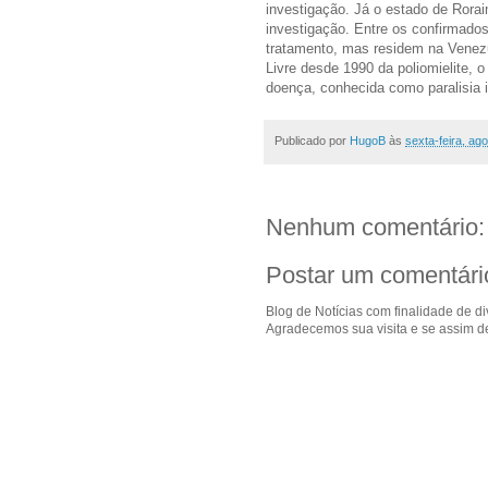
investigação. Já o estado de Ror
investigação. Entre os confirmados
tratamento, mas residem na Venez
Livre desde 1990 da poliomielite, o
doença, conhecida como paralisia in
Publicado por
HugoB
às
sexta-feira, ag
Nenhum comentário:
Postar um comentári
Blog de Notícias com finalidade de d
Agradecemos sua visita e se assim de