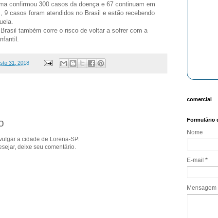
aima confirmou 300 casos da doença e 67 continuam em
, 9 casos foram atendidos no Brasil e estão recebendo
uela.
 Brasil também corre o risco de voltar a sofrer com a
fantil.
osto 31, 2018
comercial
Formulário 
o
Nome
ivulgar a cidade de Lorena-SP.
sejar, deixe seu comentário.
E-mail
*
Mensagem