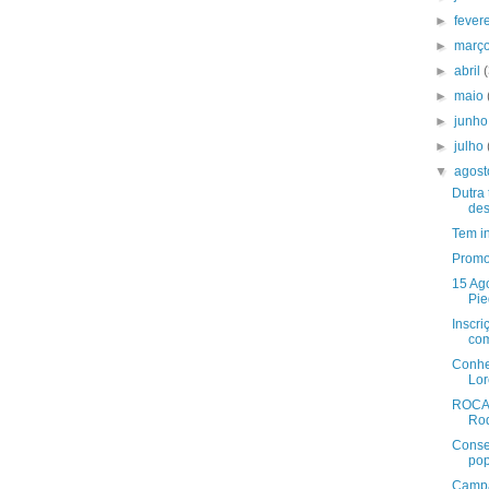
►
fever
►
març
►
abril
►
maio
►
junh
►
julho
▼
agos
Dutra 
des
Tem i
Promo
15 Ag
Pie
Inscri
com
Conhe
Lo
ROCAM
Roq
Conse
pop
Campa