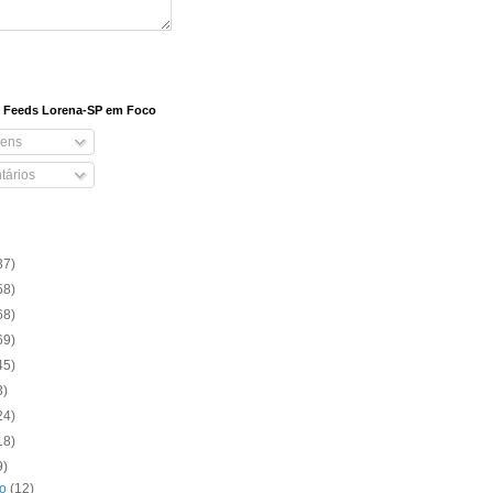
e Feeds Lorena-SP em Foco
ens
ários
37)
58)
68)
69)
45)
3)
24)
18)
9)
ro
(12)