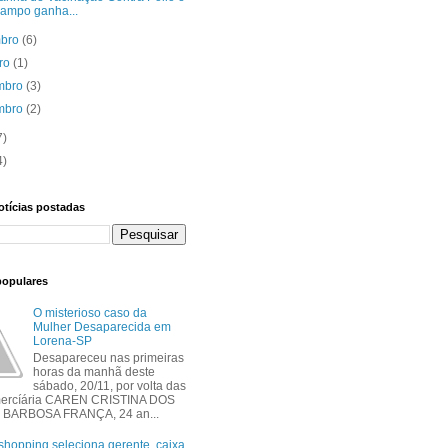
ampo ganha...
mbro
(6)
bro
(1)
mbro
(3)
mbro
(2)
7)
4)
otícias postadas
populares
O misterioso caso da
Mulher Desaparecida em
Lorena-SP
Desapareceu nas primeiras
horas da manhã deste
sábado, 20/11, por volta das
mercíária CAREN CRISTINA DOS
BARBOSA FRANÇA, 24 an...
shopping seleciona gerente, caixa