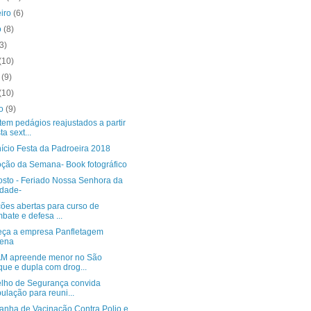
eiro
(6)
o
(8)
(3)
(10)
o
(9)
(10)
to
(9)
tem pedágios reajustados a partir
ta sext...
nício Festa da Padroeira 2018
ção da Semana- Book fotográfico
osto - Feriado Nossa Senhora da
dade-
ções abertas para curso de
bate e defesa ...
ça a empresa Panfletagem
rena
 apreende menor no São
ue e dupla com drog...
lho de Segurança convida
ulação para reuni...
nha de Vacinação Contra Polio e