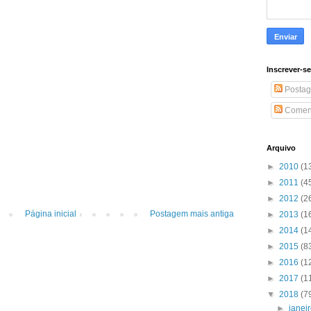
Inscrever-s
Postag
Coment
Arquivo
►
2010
(1
►
2011
(4
►
2012
(2
Página inicial
Postagem mais antiga
►
2013
(1
►
2014
(1
►
2015
(8
►
2016
(1
►
2017
(1
▼
2018
(7
►
janei