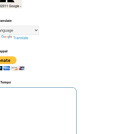
ranslate
y
Translate
aypal
o Tempo