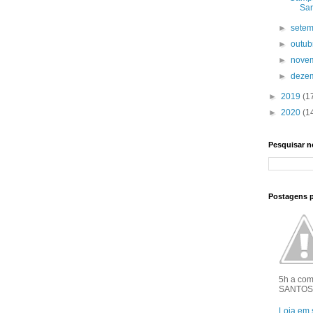
Sar
►
sete
►
outu
►
nove
►
deze
►
2019
(1
►
2020
(1
Pesquisar n
Postagens 
5h a co
SANTOS 
Loja em 