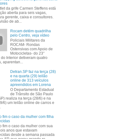
tores
tlet da grife Carmen Steffens está
ção aberta para seis vagas,
ra gerente, caixa e consultores.
isão de ab...
Rocam detém quadrilha
pelo Centro, veja vídeo
Policiais Militares da
ROCAM- Rondas
Ostensivas com Apoio de
Motocicletas- do 23°
 do Interior detiveram quatro
, aparentan...
Detran.SP faz na terça (28)
e na quarta (29) leilão
online de 313 veículos
apreendidos em Lorena
O Departamento Estadual
de Trânsito de São Paulo
P) realiza na terça (28/6) e na
9/6) um leilão online de carros e
.
 fim o caso da mulher com filha
ecidas
 fim o caso da mulher com sua
 dois anos que estavam
ecidas desde a semana passada