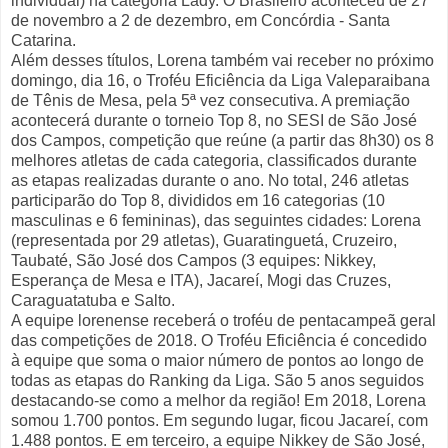
individual) na categoria Lady. O Brasileiro aconteceu de 27
de novembro a 2 de dezembro, em Concórdia - Santa
Catarina.
Além desses títulos, Lorena também vai receber no próximo
domingo, dia 16, o Troféu Eficiência da Liga Valeparaibana
de Tênis de Mesa, pela 5ª vez consecutiva. A premiação
acontecerá durante o torneio Top 8, no SESI de São José
dos Campos, competição que reúne (a partir das 8h30) os 8
melhores atletas de cada categoria, classificados durante
as etapas realizadas durante o ano. No total, 246 atletas
participarão do Top 8, divididos em 16 categorias (10
masculinas e 6 femininas), das seguintes cidades: Lorena
(representada por 29 atletas), Guaratinguetá, Cruzeiro,
Taubaté, São José dos Campos (3 equipes: Nikkey,
Esperança de Mesa e ITA), Jacareí, Mogi das Cruzes,
Caraguatatuba e Salto.
A equipe lorenense receberá o troféu de pentacampeã geral
das competições de 2018. O Troféu Eficiência é concedido
à equipe que soma o maior número de pontos ao longo de
todas as etapas do Ranking da Liga. São 5 anos seguidos
destacando-se como a melhor da região! Em 2018, Lorena
somou 1.700 pontos. Em segundo lugar, ficou Jacareí, com
1.488 pontos. E em terceiro, a equipe Nikkey de São José,