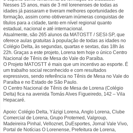
Nesses 15 anos, mais de 3 mil lorenenses de todas as
idades já passaram e tiveram melhores oportunidades de
formação, assim como obtiveram inúmeras conquistas de
títulos para a cidade, tanto em nível regional quanto
estadual, nacional e até internacional.
Atualmente, são 265 alunos da MATOSTT / SESI-SP, que
oferece aulas gratuitas à população de todas as idades no
Colégio Delta, às segundas, quartas e sextas, das 18h às
22h. Graças a este projeto, Lorena tem hoje o único Centro
Nacional de Tênis de Mesa do Vale do Paraíba.
O Projeto MATOSTT é mais que um incentivo ao esporte. É
um trabalho social reconhecido e com resultados
expressivos, sendo referência no Tênis de Mesa no Vale do
Paraíba e no Estado de São Paulo.
O Centro Nacional de Tênis de Mesa de Lorena (Colégio
Delta) fica na avenida Tomás Alves Figueiredo, 142 – Vila
Hepacaré.
Apoio: Colégio Delta, Yázigi Lorena, Anglo Lorena, Clube
Comercial de Lorena, Grupo Protemed, Valgroup,
Madeireira Pinhal, Velloznet, DuEsportes, Jornal Vale Vivo,
Portal de Notícias O Lorenense, Prefeitura de Lorena,