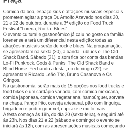
Praça
Comida da boa, espaço kids e atrações musicais especiais
prometem agitar a praça Dr. Arnolfo Azevedo nos dias 20,
21 e 22 de outubro, durante a 3ª edição do Food Truck
Festival “Lorena, Rock e Blues”.
O evento cultural e gastronômico já caiu no gosto da família
lorenense e terá um diferencial nesta edição: todas as
atrações musicais serão de rock e blues. Na programação,
se apresentam na sexta (20), a banda Tublues e The Old
Shack Band. Sábado (21), o som fica por conta das bandas
Lo-Fi Punkrock, Gods & Punks, The Old Shack Band e
Blind Horse. Fechando a festa , no domingo (22), se
apresentam Ricardo Leão Trio, Bruno Casanova e Os
Gringos.
Na gastronomia, serão mais de 15 opções nos food trucks e
food bikes e um cardápio variado, com comida mexicana,
comida japonesa, comida vegetariana, hambúrguer, sorvete
na chapa, frango frito, cerveja artesanal, pão com linguiça,
brigadeiro e pudim gourmet, cupcake e muito mais.
A festa começa às 18h, do dia 20 (sexta-feira), e seguirá até
às 23h. Nos dias 21 e 22 (sábado e domingo) o evento se
iniciará às 12h, com as apresentações musicais começando