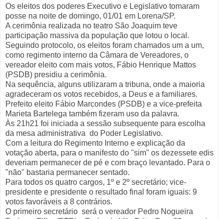
Os eleitos dos poderes Executivo e Legislativo tomaram
posse na noite de domingo, 01/01 em Lorena/SP.
A cerimônia realizada no teatro São Joaquim teve
participação massiva da população que lotou o local.
Seguindo protocolo, os eleitos foram chamados um a um,
como regimento interno da Câmara de Vereadores, o
vereador eleito com mais votos, Fábio Henrique Mattos
(PSDB) presidiu a cerimônia.
Na sequência, alguns utilizaram a tribuna, onde a maioria
agradeceram os votos recebidos, a Deus e a familiares.
Prefeito eleito Fábio Marcondes (PSDB) e a vice-prefeita
Marieta Bartelega também fizeram uso da palavra.
Às 21h21 foi iniciada a sessão subsequente para escolha
da mesa administrativa do Poder Legislativo.
Com a leitura do Regimento Interno e explicação da
votação aberta, para o manifesto do "sim" os dezessete edis
deveriam permanecer de pé e com braço levantado. Para o
"não" bastaria permanecer sentado.
Para todos os quatro cargos, 1º e 2º secretário; vice-
presidente e presidente o resultado final foram iguais: 9
votos favoráveis a 8 contrários.
O primeiro secretário será o vereador Pedro Nogueira