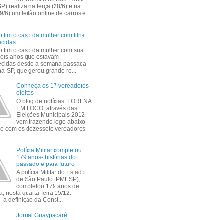
P) realiza na terça (28/6) e na
9/6) um leilão online de carros e
.
 fim o caso da mulher com filha
ecidas
 fim o caso da mulher com sua
 dois anos que estavam
ecidas desde a semana passada
a-SP, que gerou grande re...
Conheça os 17 vereadores
eleitos
O blog de notícias LORENA
EM FOCO através das
Eleições Municipais 2012
vem trazendo logo abaixo
ico com os dezessete vereadores
Polícia Militar completou
179 anos- histórias do
passado e para futuro
A polícia Militar do Estado
de São Paulo (PMESP),
completou 179 anos de
a, nesta quarta-feira 15/12.
a definição da Const...
Jornal Guaypacaré