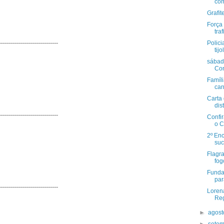
com
Grafi
Força 
traf
-----------------------------
Polici
tijo
sábado
Con
Famíl
car
Carta 
dis
-----------------------------
Confir
o C
2º Enc
suc
Flagra
fog
Funda
par
-----------------------------
Lorena
Reg
►
agos