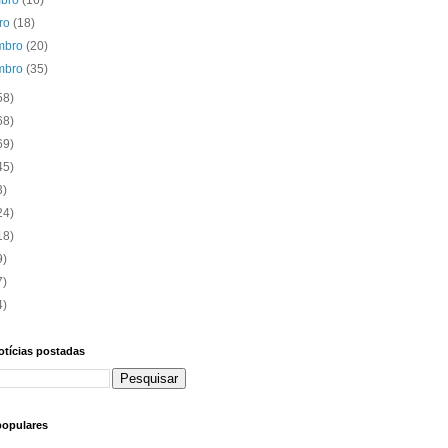
mbro
(16)
bro
(18)
mbro
(20)
mbro
(35)
58)
68)
69)
45)
3)
24)
18)
9)
7)
4)
otícias postadas
populares