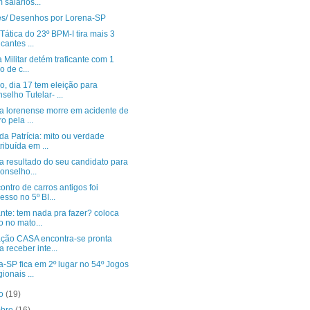
 salários...
tes/ Desenhos por Lorena-SP
Tática do 23º BPM-I tira mais 3
icantes ...
a Militar detém traficante com 1
lo de c...
, dia 17 tem eleição para
selho Tutelar- ...
ia lorenense morre em acidente de
ro pela ...
da Patrícia: mito ou verdade
tribuída em ...
a resultado do seu candidato para
onselho...
ontro de carros antigos foi
esso no 5º BI...
nte: tem nada pra fazer? coloca
o no mato...
ção CASA encontra-se pronta
a receber inte...
-SP fica em 2º lugar no 54º Jogos
ionais ...
to
(19)