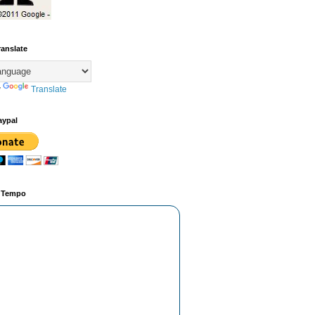
ranslate
y
Translate
aypal
o Tempo