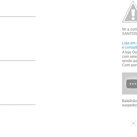
-----------------------------
5h a co
SANTOS 
Loja em 
e consul
A loja Ou
com sele
-----------------------------
sendo pa
Com prev
Batalhão
-----------------------------
suspeitos