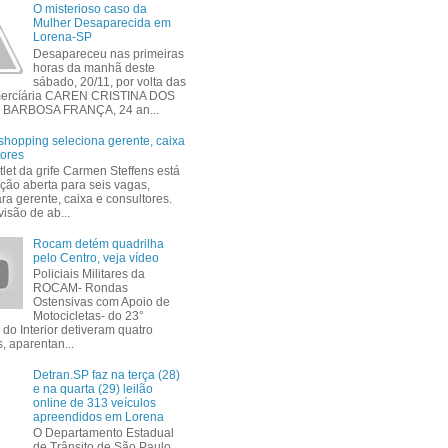
O misterioso caso da
Mulher Desaparecida em
Lorena-SP
Desapareceu nas primeiras
horas da manhã deste
sábado, 20/11, por volta das
mercíária CAREN CRISTINA DOS
BARBOSA FRANÇA, 24 an...
shopping seleciona gerente, caixa
tores
tlet da grife Carmen Steffens está
ção aberta para seis vagas,
ra gerente, caixa e consultores.
isão de ab...
Rocam detém quadrilha
pelo Centro, veja vídeo
Policiais Militares da
ROCAM- Rondas
Ostensivas com Apoio de
Motocicletas- do 23°
 do Interior detiveram quatro
, aparentan...
Detran.SP faz na terça (28)
e na quarta (29) leilão
online de 313 veículos
apreendidos em Lorena
O Departamento Estadual
de Trânsito de São Paulo