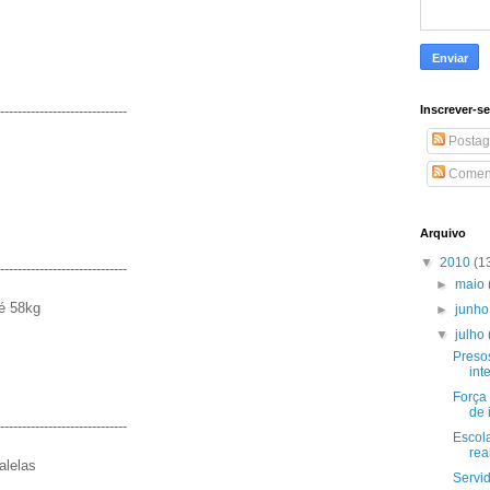
-----------------------------
Inscrever-s
Postag
Coment
Arquivo
▼
2010
(1
-----------------------------
►
maio
é 58kg
►
junh
▼
julho
Preso
inte
Força 
de 
-----------------------------
Escola
rea
alelas
Servi