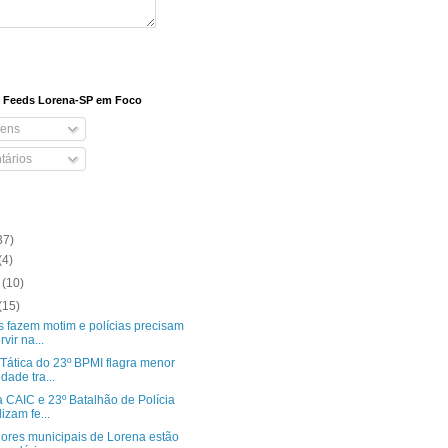
e Feeds Lorena-SP em Foco
ens
ários
37)
(4)
o
(10)
(15)
s fazem motim e polícias precisam
rvir na...
Tática do 23º BPMI flagra menor
idade tra...
 CAIC e 23º Batalhão de Polícia
lizam fe...
dores municipais de Lorena estão