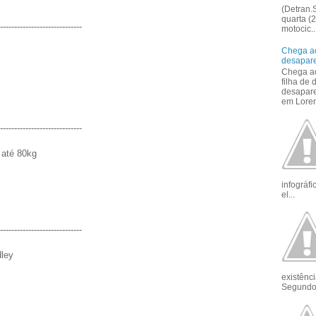
(Detran.S
quarta (2
-----------------------------
motocic..
Chega ao
desapar
Chega ao
filha de
desapar
em Loren
-----------------------------
 até 80kg
infográf
el...
-----------------------------
ley
existênci
Segundo 