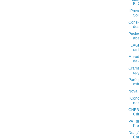
BL
I Prov
Sol
Consi
des
Poste
aba
FLAG
emb
Morad
da 
Grama
opç
Paróq
est
Nova 
I Con
rece
CNBB 
Cúr
PAT di
Pre
Doaçã
Com