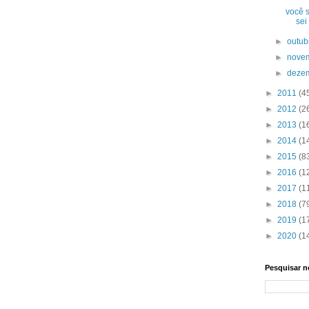
você 
sei
►
outu
►
nove
►
deze
►
2011
(4
►
2012
(2
►
2013
(1
►
2014
(1
►
2015
(8
►
2016
(1
►
2017
(1
►
2018
(7
►
2019
(1
►
2020
(1
Pesquisar n