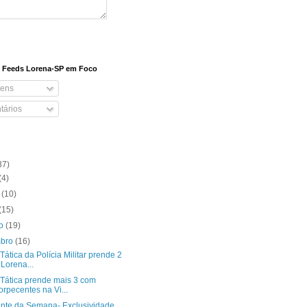
e Feeds Lorena-SP em Foco
ens
ários
37)
(4)
o
(10)
(15)
to
(19)
mbro
(16)
Tática da Polícia Militar prende 2
Lorena...
 Tática prende mais 3 com
orpecentes na Vi...
ante da Semana- Exclusividade