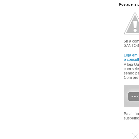
Postagens 
5h a co
SANTOS 
Loja em 
e consul
A loja Ou
com sele
sendo pa
Com prev
Batalhão
suspeitos