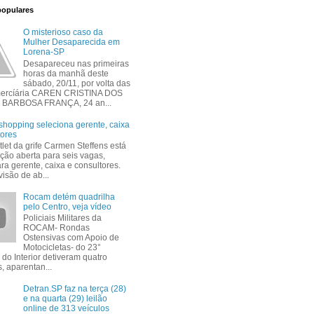
populares
O misterioso caso da
Mulher Desaparecida em
Lorena-SP
Desapareceu nas primeiras
horas da manhã deste
sábado, 20/11, por volta das
mercíária CAREN CRISTINA DOS
BARBOSA FRANÇA, 24 an...
shopping seleciona gerente, caixa
tores
tlet da grife Carmen Steffens está
ção aberta para seis vagas,
ra gerente, caixa e consultores.
isão de ab...
Rocam detém quadrilha
pelo Centro, veja vídeo
Policiais Militares da
ROCAM- Rondas
Ostensivas com Apoio de
Motocicletas- do 23°
 do Interior detiveram quatro
, aparentan...
Detran.SP faz na terça (28)
e na quarta (29) leilão
online de 313 veículos