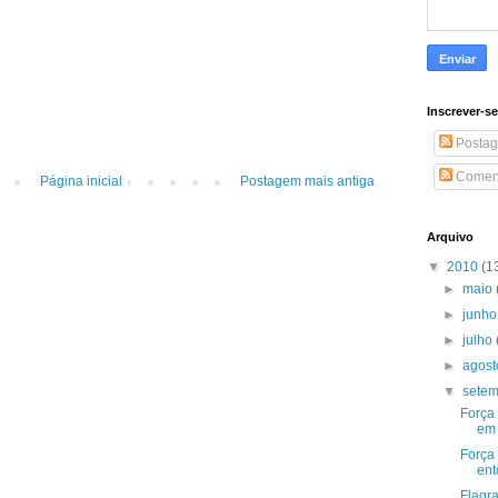
Inscrever-s
Postag
Coment
Página inicial
Postagem mais antiga
Arquivo
▼
2010
(1
►
maio
►
junh
►
julho
►
agos
▼
sete
Força 
em 
Força
ent
Flagr