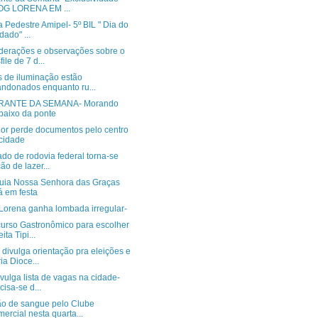
OG LORENA EM ...
a Pedestre Amipel- 5º BIL " Dia do
dado" ...
derações e observações sobre o
file de 7 d...
s de iluminação estão
ndonados enquanto ru...
RANTE DA SEMANA- Morando
aixo da ponte
or perde documentos pelo centro
cidade
do de rodovia federal torna-se
ão de lazer...
uia Nossa Senhora das Graças
á em festa
Lorena ganha lombada irregular-
curso Gastronômico para escolher
ita Tipi...
divulga orientação pra eleições e
ia Dioce...
vulga lista de vagas na cidade-
cisa-se d...
o de sangue pelo Clube
ercial nesta quarta...