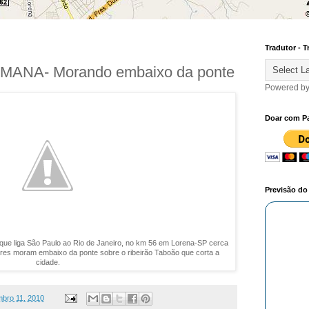
Tradutor - T
ANA- Morando embaixo da ponte
Powered b
Doar com P
Previsão d
 que liga São Paulo ao Rio de Janeiro, no km 56 em Lorena-SP cerca
res moram embaixo da ponte sobre o ribeirão Taboão que corta a
cidade.
mbro 11, 2010