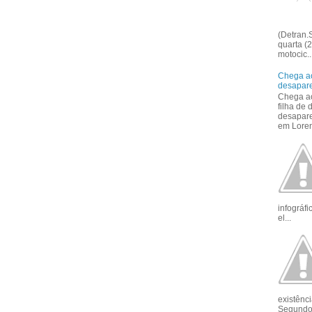
(Detran.S
quarta (2
motocic..
Chega ao
desapar
Chega ao
filha de
desapar
em Loren
infográf
el...
existênci
Segundo 