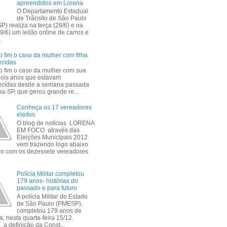
apreendidos em Lorena
O Departamento Estadual
de Trânsito de São Paulo
P) realiza na terça (28/6) e na
9/6) um leilão online de carros e
.
 fim o caso da mulher com filha
ecidas
 fim o caso da mulher com sua
 dois anos que estavam
ecidas desde a semana passada
a-SP, que gerou grande re...
Conheça os 17 vereadores
eleitos
O blog de notícias LORENA
EM FOCO através das
Eleições Municipais 2012
vem trazendo logo abaixo
ico com os dezessete vereadores
Polícia Militar completou
179 anos- histórias do
passado e para futuro
A polícia Militar do Estado
de São Paulo (PMESP),
completou 179 anos de
a, nesta quarta-feira 15/12.
a definição da Const...