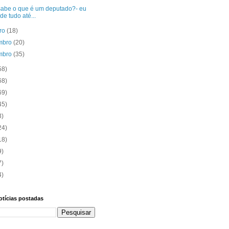
sabe o que é um deputado?- eu
 de tudo até...
bro
(18)
mbro
(20)
mbro
(35)
58)
68)
69)
45)
3)
24)
18)
9)
7)
4)
otícias postadas