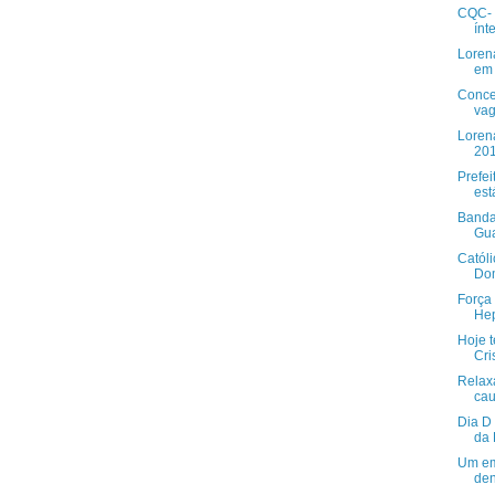
CQC- 
ínt
Loren
em
Conce
vag
Loren
201
Prefei
est
Banda
Gua
Catól
Do
Força 
He
Hoje 
Cri
Relax
cau
Dia D
da 
Um em
den