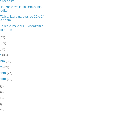
a reconstr...
Horizonte em festa com Santo
edito
Tática flagra garotos de 12 e 14
s no trá...
Tática e Policiais Civis fazem a
or apren...
(42)
o
(39)
(33)
to
(38)
mbro
(39)
bro
(39)
mbro
(25)
mbro
(29)
68)
69)
45)
3)
24)