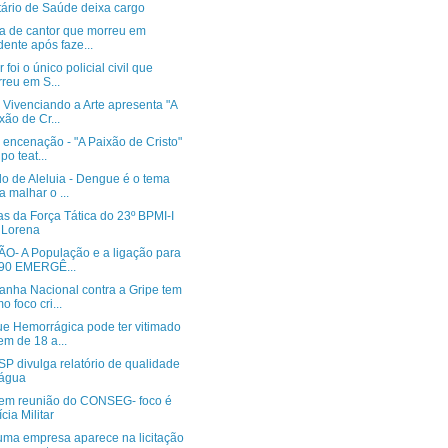
tário de Saúde deixa cargo
ia de cantor que morreu em
dente após faze...
r foi o único policial civil que
reu em S...
 Vivenciando a Arte apresenta "A
xão de Cr...
 encenação - "A Paixão de Cristo"
po teat...
o de Aleluia - Dengue é o tema
a malhar o ...
as da Força Tática do 23º BPMI-I
 Lorena
ÃO- A População e a ligação para
90 EMERGÊ...
nha Nacional contra a Gripe tem
o foco cri...
e Hemorrágica pode ter vitimado
em de 18 a...
P divulga relatório de qualidade
 água
tem reunião do CONSEG- foco é
ícia Militar
ma empresa aparece na licitação