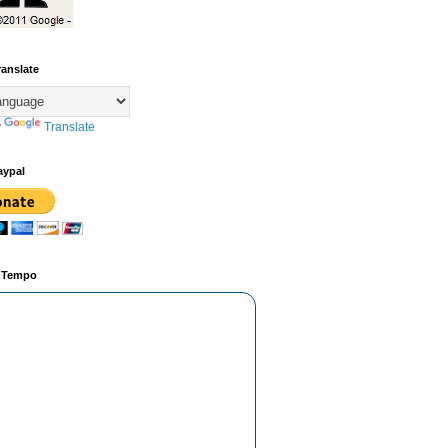
ranslate
y
Translate
aypal
o Tempo