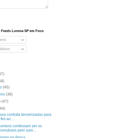
e Feeds Lorena-SP em Foco
ens
ários
37)
58)
ro
(45)
eiro
(38)
o
(47)
(44)
tura contrata terceirizadas para
fim ao ...
homens confessam ser os
ponsáveis pelo sum...
lismo na Praça