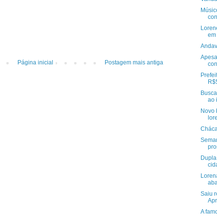
Músic
con
Loren
em 
Andav
Apesa
Página inicial
Postagem mais antiga
con
Prefei
R$5
Busca
ao 
Novo b
lor
Cháca
Seman
pro
Dupla
cid
Loren
aba
Saiu r
Apr
A fam