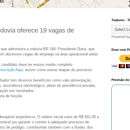
Tradutor - T
dovia oferece 19 vagas de
Powered b
, que administra a rodovia BR 166- Presidente Dutra, que
Doar com P
 tem dezenove vagas de emprego na área operacional pelas
.
 candidato deve ter ensino médio completo.
Inscrição Aqui
, assim como outras etapas do processo
hador tem diversos benefícios como vale alimentação,
Previsão d
, assistência odontológica, plano de previdência privada,
pação nos resultados.
ria de função.
sejável experiência. O salário inicial varia de R$ 501,00 a
onsável por garantir o correto e adequado processo de
os de pedágio, contribuindo também com a fluidez dos