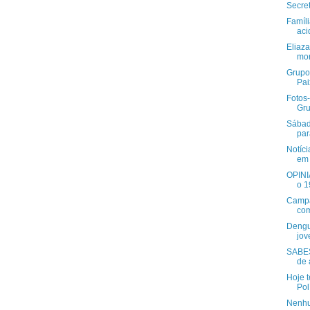
Secre
Famíl
aci
Eliaza
mor
Grupo
Pai
Fotos-
Gru
Sábad
par
Notíci
em
OPINI
o 1
Campa
com
Dengu
jov
SABES
de
Hoje 
Pol
Nenhu