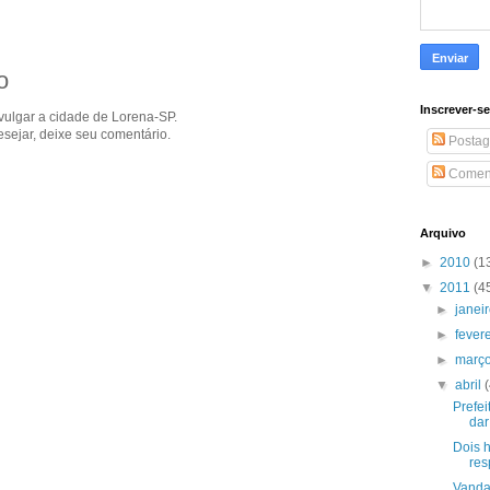
o
Inscrever-s
ivulgar a cidade de Lorena-SP.
sejar, deixe seu comentário.
Postag
Coment
Arquivo
►
2010
(1
▼
2011
(4
►
janei
►
fever
►
març
▼
abril
Prefei
dar 
Dois 
res
Vanda