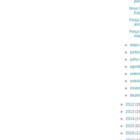
par
Novo 
Exp
Força 
ano
Força 
mai
►
maio
►
junh
►
julho
►
agos
►
sete
►
outu
►
nove
►
deze
►
2012
(2
►
2013
(1
►
2014
(1
►
2015
(8
►
2016
(1