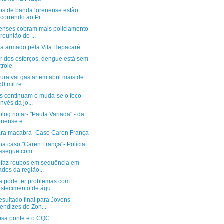
os de banda lorenense estão
correndo ao Pr...
enses cobram mais policiamento
reunião do ...
a armado pela Vila Hepacaré
r dos esforços, dengue está sem
trole
tura vai gastar em abril mais de
0 mil re...
s continuam e muda-se o foco -
invés da jo...
log no ar- "Pauta Variada" - da
enense e ...
ra macabra- Caso Caren França
a caso "Caren França"- Polícia
ssegue com ...
 faz roubos em sequência em
ades da região...
a pode ter problemas com
stecimento de águ...
esultado final para Jovens
endizes do Zon...
osa ponte e o CQC