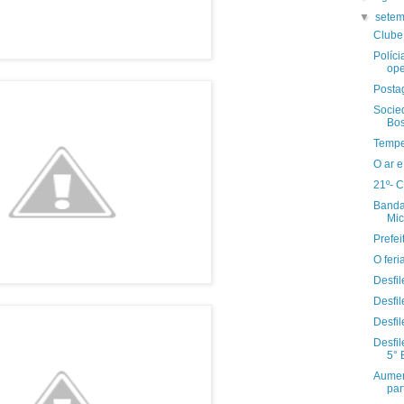
▼
sete
Clube 
Políci
ope
Posta
Socie
Bos
Tempe
O ar e
21º- C
Banda 
Mic
Prefe
O fer
Desfil
Desfil
Desfil
Desfil
5° 
Aumen
part