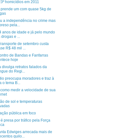
23º homicídios em 2011
o prende um com quase 5kg de
gas
u a independência no crime mas
 preso pela...
4 anos de idade e já pelo mundo
 drogas e ...
Transporte de setembro custa
se R$ 48 mil ...
contro de Bandas e Fanfarras
ntece hoje
a divulga retratos falados da
gue do Regi...
dio preocupa moradores e traz à
a o tema B...
 como medir a velocidade de sua
ernet
ão de sol e temperaturas
vadas
nação pública em foco
é presa por tráfico pela Força
ica
nta Edwiges arrecada mais de
ecentos quilo...