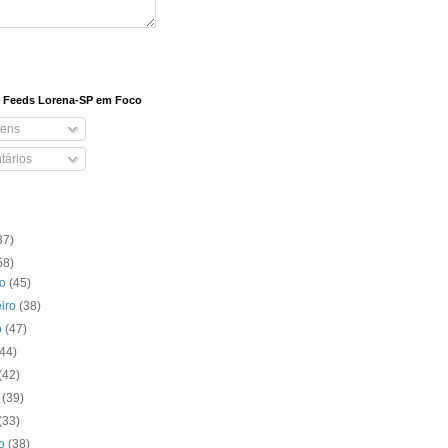
e Feeds Lorena-SP em Foco
ens
ários
37)
58)
ro
(45)
eiro
(38)
o
(47)
(44)
(42)
o
(39)
(33)
to
(38)