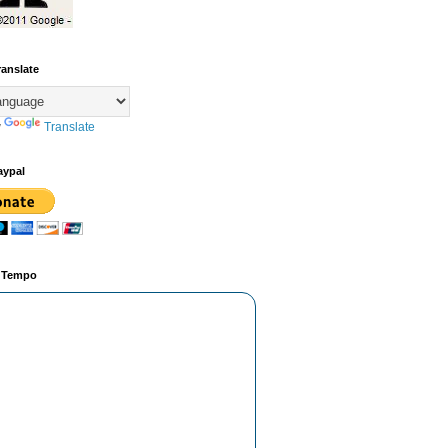
ranslate
y
Translate
aypal
o Tempo