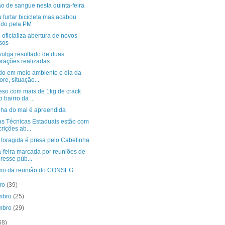
o de sangue nesta quinta-feira
 furtar bicicleta mas acabou
ido pela PM
 oficializa abertura de novos
sos
vulga resultado de duas
rações realizadas ...
do em meio ambiente e dia da
ore, situação...
reso com mais de 1kg de crack
o bairro da ...
nha do mal é apreendida
as Técnicas Estaduais estão com
crições ab...
 foragida é presa pelo Cabelinha
-feira marcada por reuniões de
eresse púb...
o da reunião do CONSEG
bro
(39)
mbro
(25)
mbro
(29)
68)