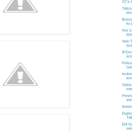
22°e 
Tátic
dro
Busco
foi
Aos 1
das
Vale-
qua
III En
aco
Políci
Gan
Incên
ton
Saiba
int
Previs
ele
Ilumi
Dupla 
Tát
EM Sa
set