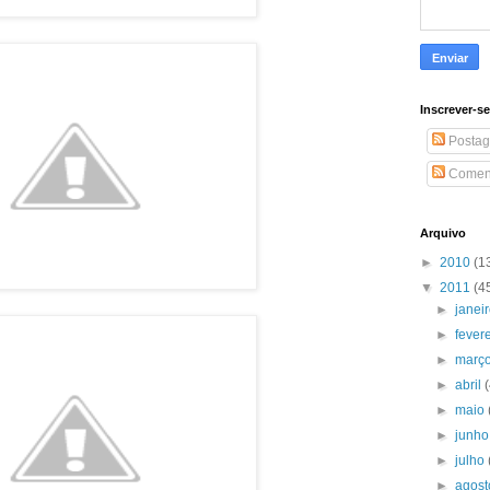
Inscrever-s
Postag
Coment
Arquivo
►
2010
(1
▼
2011
(4
►
janei
►
fever
►
març
►
abril
►
maio
►
junh
►
julho
►
agos