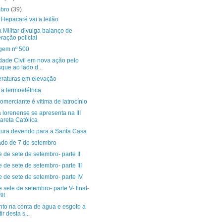
mbro
(39)
Hepacaré vai a leilão
a Militar divulga balanço de
ração policial
gem nº 500
dade Civil em nova ação pelo
que ao lado d...
raturas em elevação
 a termoelétrica
omerciante é vitima de latrocínio
lorenense se apresenta na III
areta Católica
itura devendo para a Santa Casa
iado de 7 de setembro
e de sete de setembro- parte II
e de sete de setembro- parte III
e de sete de setembro- parte IV
e sete de setembro- parte V- final-
BIL
to na conta de água e esgoto a
ir desta s...