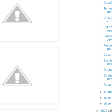
Doaçã
Tentou
det
Unisal
cur
PM di
ope
Falan
Árv
Foi p
pel
Caixi
Escol
ins
Dupla
Quinta
int
Resum
►
outu
►
nove
►
deze
►
2012
(2