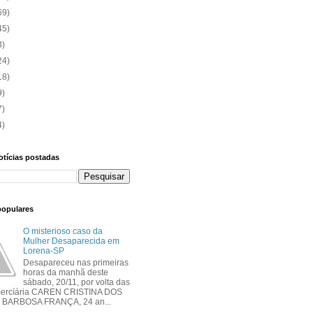
69)
45)
3)
24)
18)
9)
7)
4)
otícias postadas
populares
O misterioso caso da
Mulher Desaparecida em
Lorena-SP
Desapareceu nas primeiras
horas da manhã deste
sábado, 20/11, por volta das
mercíária CAREN CRISTINA DOS
BARBOSA FRANÇA, 24 an...