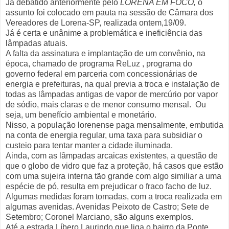
Já debatido anteriormente pelo
LORENA EM FOCO,
o
assunto foi colocado em pauta na sessão de Câmara dos
Vereadores de Lorena-SP, realizada ontem,19/09.
Já é certa e unânime a problemática e ineficiência das
lâmpadas atuais.
A falta da assinatura e implantação de um convênio, na
época, chamado de programa ReLuz , programa do
governo federal em parceria com concessionárias de
energia e prefeituras, na qual previa a troca e instalação de
todas as lâmpadas antigas de vapor de mercúrio por vapor
de sódio, mais claras e de menor consumo mensal. Ou
seja, um benefício ambiental e monetário.
Nisso, a população lorenense paga mensalmente, embutida
na conta de energia regular, uma taxa para subsidiar o
custeio para tentar manter a cidade iluminada.
Ainda, com as lâmpadas arcaicas existentes, a questão de
que o globo de vidro que faz a proteção, há casos que estão
com uma sujeira interna tão grande com algo similiar a uma
espécie de pó, resulta em prejudicar o fraco facho de luz.
Algumas medidas foram tomadas, com a troca realizada em
algumas avenidas. Avenidas Peixoto de Castro; Sete de
Setembro; Coronel Marciano, são alguns exemplos.
Até a estrada Líbero Laurindo que liga o bairro da Ponte