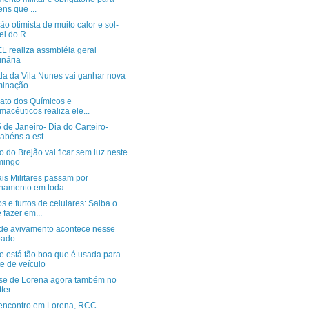
ens que ...
ão otimista de muito calor e sol-
el do R...
L realiza assmbléia geral
inária
da da Vila Nunes vai ganhar nova
minação
cato dos Químicos e
macêuticos realiza ele...
 de Janeiro- Dia do Carteiro-
abéns a est...
 do Brejão vai ficar sem luz neste
mingo
ais Militares passam por
inamento em toda...
 e furtos de celulares: Saiba o
 fazer em...
 de avivamento acontece nesse
bado
e está tão boa que é usada para
te de veículo
se de Lorena agora também no
tter
encontro em Lorena, RCC