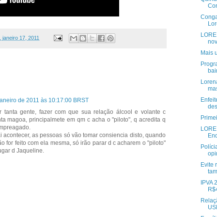
Com
Conga
Lor
LORE
 janeiro 17, 2011
nov
Mais 
Progr
bai
Loren
mas
Enfeit
e janeiro de 2011 às 10:17:00 BRST
de
r tanta gente, fazer com que sua relação álcool e volante c
Prime
nta magoa, principalmete em qm c acha o "piloto", q acredita q
empreagado.
LOREN
ai acontecer, as pessoas só vão tomar consiencia disto, quando
Enq
 for feito com ela mesma, só irão parar d c acharem o "piloto"
Políci
ugar d Jaqueline.
opi
Evite 
ta
IPVA 
R$4
Relaç
US