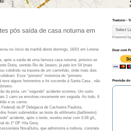
Tradutor - T
tes pós saída de casa noturna em
Powered b
eceu no ínicio da manhã deste domingo, 16/01 em Lorena-
Doar com P
a, após a saída de uma famosa casa noturna, próximo as
te Dutra, sentido Rio de Janeiro, já pelo km 54 (mais
ou colidindo na traseira de um caminhão, onde mais dois
lidiram. Esse "primeiro" motorista do "primeiro
á teve alguns ferimentos e foi socorrido à Santa Casa , não
Previsão d
lômetro.
ção da pista, um "segundo" acidente ocorrera. Um outro
ais 1 carro se envolveu novamente em seguida. Ao todo, 6
hão e os carros.
Federal) da 8ª Delegacia de Cachoeira Paulista,
idos foram submetidos ao teste do etilômetro.(bafômetro)
ndo" acidente, após o teste, revelou estar com 0,58 g/L,
cial do 1º DP Vila Geny.
ssionária NovaDutra, que administra a rodovia, constata