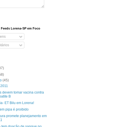
e Feeds Lorena-SP em Foco
ens
ários
37)
58)
ro
(45)
 2011
s devem tomar vacina contra
atite B
ia- ET Bilu em Lorena!
em pipa é proibido
itura promete planejamento em
11
a tem doação de sangue no