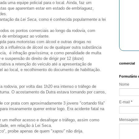
nada uma equipe policial para o local. Ainda, faz um
istas que aparentam estar em estado de embriaguez,
des.
lantação da
Lei Seca
, como é conhecida popularmente a lei
 todos os pontos comerciais ao longo da rodovia, com
o de embriaguez ao volante.
ida para motoristas com álcool e outras drogas no
sob a influência de álcool ou de qualquer outra substância
cia, é infração gravíssima; e como penalidade de multa
e suspensão do direito de dirigir por 12 (doze)
comercial
ativa a retenção do veículo até a apresentação de
el ao local, e recolhimento do documento de habilitação.
Formulário 
Nome
la rodovia, por volta das 1h20 era intenso o tráfego de
oturna. O acostamento da Dutra estava tomando por carros,
E-mail
*
e cor prata com aproximadamente 3 jovens "cortando fila"
para insanamente querer entrar logo. Era acidente fatal na
ar um melhor acesso e desafogar o tráfego, assim como
Mensagem
idade, em relação à Lei Seca.
co
", proibe apenas de quem "
xapou"
não dirija.