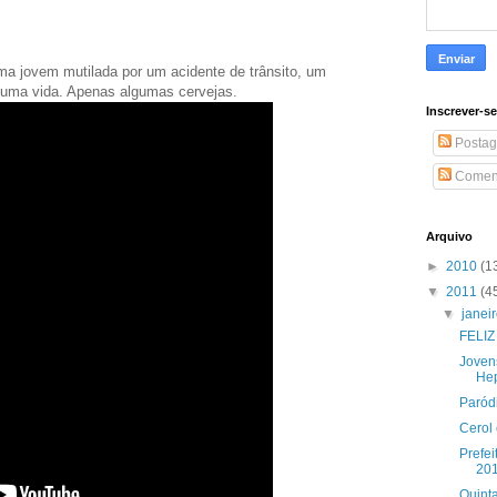
ma jovem mutilada por um acidente de trânsito, um
uma vida. Apenas algumas cervejas.
Inscrever-s
Postag
Coment
Arquivo
►
2010
(1
▼
2011
(4
▼
janei
FELIZ
Joven
Hep
Paród
Cerol 
Prefe
20
Quint