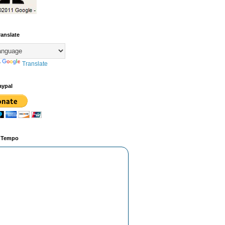
ranslate
y
Translate
aypal
o Tempo