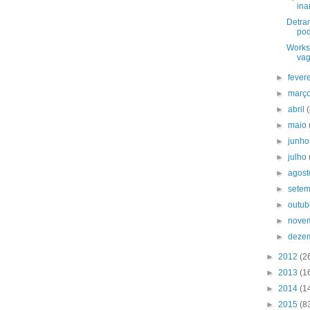
ina
Detran
pod
Worksh
vag
►
fever
►
març
►
abril
►
maio
►
junh
►
julho
►
agos
►
sete
►
outu
►
nove
►
deze
►
2012
(2
►
2013
(1
►
2014
(1
►
2015
(8