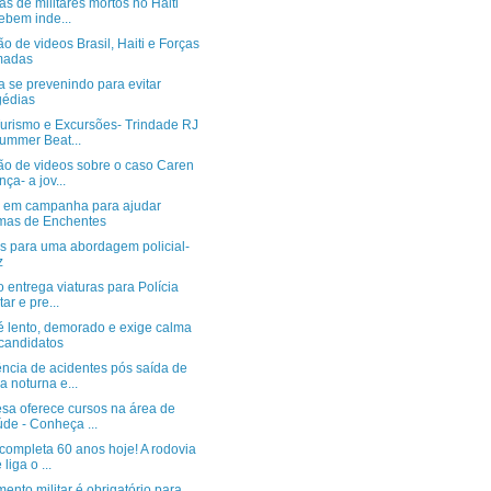
as de militares mortos no Haiti
ebem inde...
o de videos Brasil, Haiti e Forças
madas
 se prevenindo para evitar
gédias
urismo e Excursões- Trindade RJ
ummer Beat...
ão de videos sobre o caso Caren
nça- a jov...
em campanha para ajudar
imas de Enchentes
s para uma abordagem policial-
z
 entrega viaturas para Polícia
tar e pre...
é lento, demorado e exige calma
candidatos
ncia de acidentes pós saída de
a noturna e...
sa oferece cursos na área de
de - Conheça ...
completa 60 anos hoje! A rodovia
liga o ...
mento militar é obrigatório para