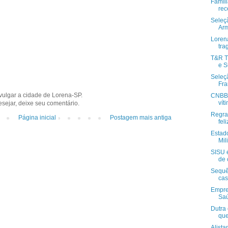
Famíli
rec
Seleçã
Ar
Lorena
tra
T&R T
e S
Seleç
Fra
ivulgar a cidade de Lorena-SP.
CNBB 
vít
sejar, deixe seu comentário.
Regra
Página inicial
Postagem mais antiga
feli
Estado
Mili
SISU 
de 
Sequê
cas
Empre
Saú
Dutra 
que 
Alista