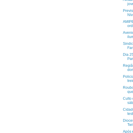
jov
Previs
Nív
AMIPE
ord
Aveni
ilu
Sindi
Far
Dia 25
Par
Região
do
Polici
tre
Roubos
que
Culto
sá
Cidad
tes
Dioce
Twi
Após 