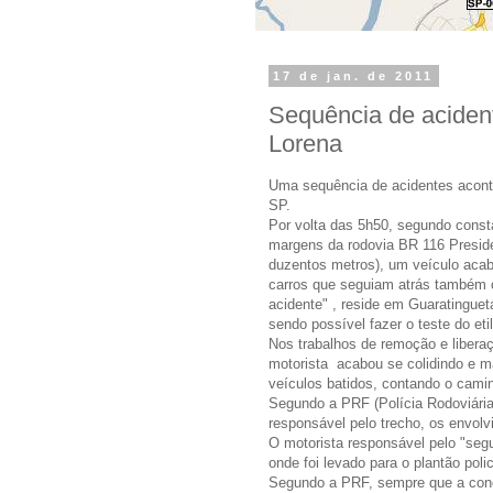
17 de jan. de 2011
Sequência de aciden
Lorena
Uma sequência de acidentes acont
SP.
Por volta das 5h50, segundo const
margens da rodovia BR 116 Presiden
duzentos metros), um veículo acab
carros que seguiam atrás também co
acidente" , reside em Guaratinguet
sendo possível fazer o teste do eti
Nos trabalhos de remoção e libera
motorista acabou se colidindo e m
veículos batidos, contando o camin
Segundo a PRF (Polícia Rodoviária 
responsável pelo trecho, os envolv
O motorista responsável pelo "segu
onde foi levado para o plantão poli
Segundo a PRF, sempre que a conce