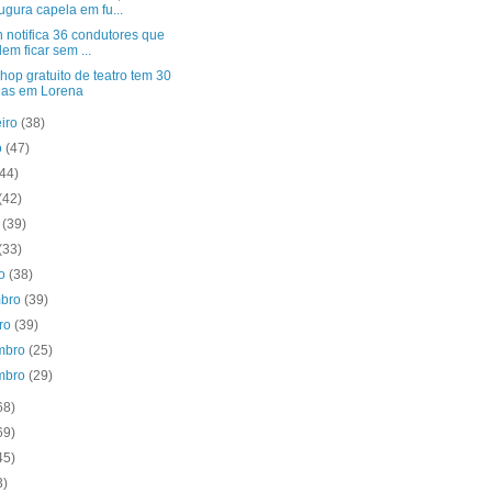
ugura capela em fu...
 notifica 36 condutores que
em ficar sem ...
op gratuito de teatro tem 30
as em Lorena
eiro
(38)
o
(47)
(44)
(42)
o
(39)
(33)
to
(38)
mbro
(39)
bro
(39)
mbro
(25)
mbro
(29)
68)
69)
45)
3)