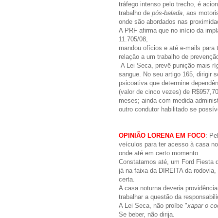
tráfego intenso pelo trecho, é acio
trabalho de
pós-balada
, aos motor
onde são abordados nas proximida
A PRF afirma que no início da imp
11.705/08,
mandou ofícios e até e-mails para
relação a um trabalho de prevençã
A Lei Seca, prevê punição mais ríg
sangue. No seu artigo 165, dirigir 
psicoativa que determine dependên
(valor de cinco vezes) de R$957,70 
meses; ainda com medida administr
outro condutor habilitado se possív
OPINIÃO LORENA EM FOCO
: Pe
veículos para ter acesso à casa n
onde até em certo momento.
Constatamos até, um Ford Fiesta d
já na faixa da DIREITA da rodovia, 
certa.
A casa noturna deveria providênci
trabalhar a questão da responsabil
A Lei Seca, não proíbe "
xapar o co
Se beber, não dirija.