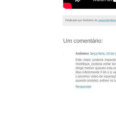
Publicado por
Anônimo
às
segunda-feira,
Um comentário:
Anônimo
terça-feira, 18 d
Este video poderia impacta
modifique, poderia evitar ta
dirige melhor quando esta 
Mas infelizmente ñ éh o q v
o proximo video de superação
quando ela(ele), estiver no l
Responder