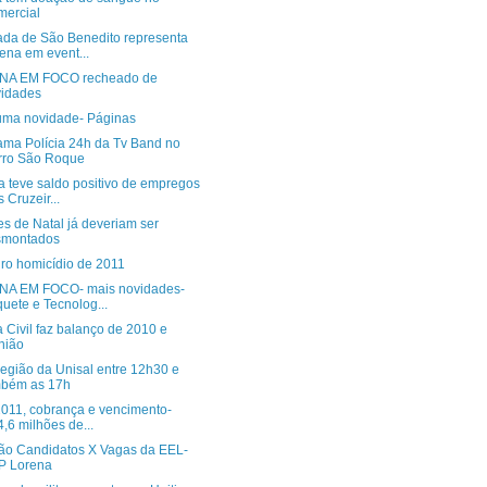
ercial
da de São Benedito representa
ena em event...
NA EM FOCO recheado de
idades
uma novidade- Páginas
ama Polícia 24h da Tv Band no
rro São Roque
a teve saldo positivo de empregos
 Cruzeir...
es de Natal já deveriam ser
smontados
iro homicídio de 2011
A EM FOCO- mais novidades-
uete e Tecnolog...
a Civil faz balanço de 2010 e
nião
região da Unisal entre 12h30 e
mbém as 17h
2011, cobrança e vencimento-
,6 milhões de...
ão Candidatos X Vagas da EEL-
P Lorena