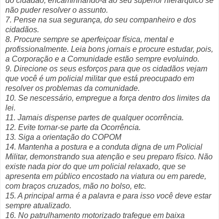
do cidadão, encaminhando-a ao seu superior hierárquico se
não puder resolver o assunto.
7. Pense na sua segurança, do seu companheiro e dos
cidadãos.
8. Procure sempre se aperfeiçoar física, mental e
profissionalmente. Leia bons jornais e procure estudar, pois,
a Corporação e a Comunidade estão sempre evoluindo.
9. Direcione os seus esforços para que os cidadãos vejam
que você é um policial militar que está preocupado em
resolver os problemas da comunidade.
10. Se nescessário, empregue a força dentro dos limites da
lei.
11. Jamais dispense partes de qualquer ocorrência.
12. Evite tornar-se parte da Ocorrência.
13. Siga a orientação do COPOM
14. Mantenha a postura e a conduta digna de um Policial
Militar, demonstrando sua atenção e seu preparo físico. Não
existe nada pior do que um policial relaxado, que se
apresenta em público encostado na viatura ou em parede,
com braços cruzados, mão no bolso, etc.
15. A principal arma é a palavra e para isso você deve estar
sempre atualizado.
16. No patrulhamento motorizado trafegue em baixa