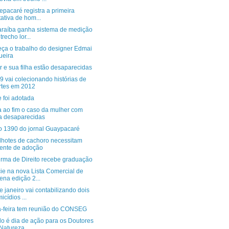
epacaré registra a primeira
tativa de hom...
araíba ganha sistema de medição
trecho lor...
ça o trabalho do designer Edmai
ueira
 e sua filha estão desaparecidas
 vai colecionando histórias de
tes em 2012
e foi adotada
 ao fim o caso da mulher com
ha desaparecidas
o 1390 do jornal Guaypacaré
ilhotes de cachoro necessitam
ente de adoção
urma de Direito recebe graduação
ie na nova Lista Comercial de
ena edição 2...
 janeiro vai contabilizando dois
icídios ...
a-feira tem reunião do CONSEG
o é dia de ação para os Doutores
Natureza