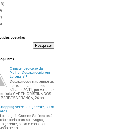
18)
9)
7)
4)
otícias postadas
populares
O misterioso caso da
Mulher Desaparecida em
Lorena-SP
Desapareceu nas primeiras
horas da manhã deste
sábado, 20/11, por volta das
mercíária CAREN CRISTINA DOS
BARBOSA FRANÇA, 24 an...
shopping seleciona gerente, caixa
tores
tlet da grife Carmen Steffens está
ção aberta para seis vagas,
ra gerente, caixa e consultores.
isão de ab...