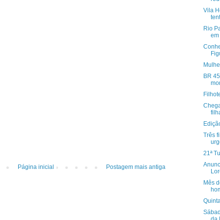
Vila H
ten
Rio P
em 
Conhe
Fig
Mulher
BR 459
mor
Filhot
Chega
fil
Ediçã
Três f
urg
21ª T
Anunc
Página inicial
Postagem mais antiga
Lor
Mês de
hom
Quint
Sábad
da 