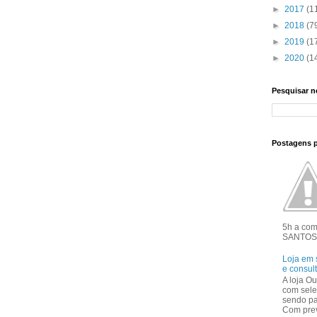
►
2017
(1
►
2018
(7
►
2019
(1
►
2020
(1
Pesquisar n
Postagens 
5h a co
SANTOS 
Loja em 
e consul
A loja Ou
com sele
sendo pa
Com prev