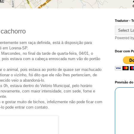
Tradutor - T
 cachorro
Powered b
rentemente sem raça definida, está à disposição para
ré em Lorena-SP.
Doar com P
arcondes, no final da tarde de quarta-feira, 04/01, o
to, pois estava com a cabeça enroscada num vão do portão
dar o animal, pois estava ao ponto de quase ser machucado
ionar o vizinho, foi dito que ele não lhes pertenciam, de
cido veio a abandoná-lo.
Previsão d
as 0h, estava dentro do Velório Municipal, pelo horário
o novamente, com maior intensidade, com sede, fome e
ente.
s e gostar muito de bichos, infelizmente não pode ficar com
-lo pode entrar com contato.