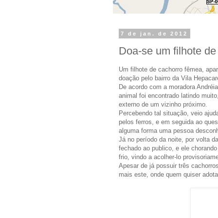
7 de jan. de 2012
Doa-se um filhote de
Um filhote de cachorro fêmea, apa
doação pelo bairro da Vila Hepaca
De acordo com a moradora Andréia M
animal foi encontrado latindo mui
externo de um vizinho próximo.
Percebendo tal situação, veio aju
pelos ferros, e em seguida ao quest
alguma forma uma pessoa desconhe
Já no período da noite, por volta d
fechado ao publico, e ele chorand
frio, vindo a acolher-lo provisoriam
Apesar de já possuir três cachorro
mais este, onde quem quiser adota