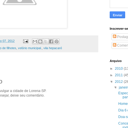
Inscrever-s
Postag
ro 07, 2012
Coment
 de filhotes
,
velório municipal.
,
vila hepacaré
Arquivo
►
2010
(1
►
2011
(4
o
▼
2012
(2
▼
janei
ivulgar a cidade de Lorena-SP.
Especi
sejar, deixe seu comentário.
par
Homem
Dia 6 
Doa-se
Conce
rod