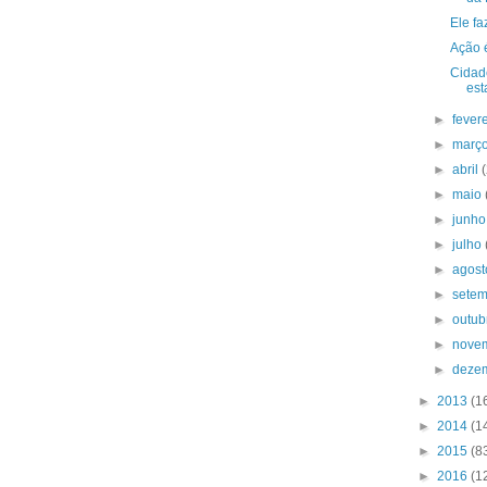
Ele fa
Ação 
Cidad
est
►
fever
►
març
►
abril
►
maio
►
junh
►
julho
►
agos
►
sete
►
outu
►
nove
►
deze
►
2013
(1
►
2014
(1
►
2015
(8
►
2016
(1