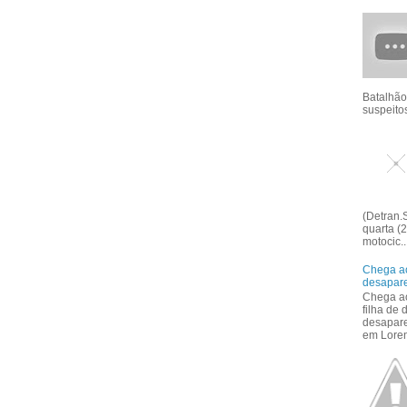
Batalhão
suspeitos
(Detran.S
quarta (2
motocic..
Chega ao
desapar
Chega ao
filha de
desapar
em Loren