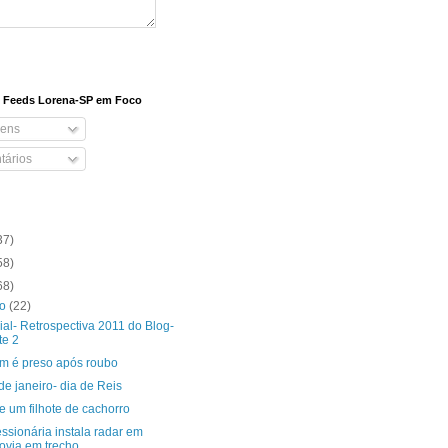
e Feeds Lorena-SP em Foco
ens
ários
37)
58)
68)
ro
(22)
al- Retrospectiva 2011 do Blog-
te 2
 é preso após roubo
de janeiro- dia de Reis
 um filhote de cachorro
ssionária instala radar em
ovia em trecho ...