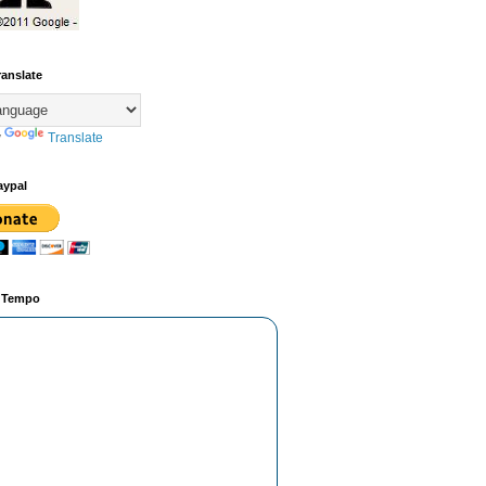
ranslate
y
Translate
aypal
o Tempo