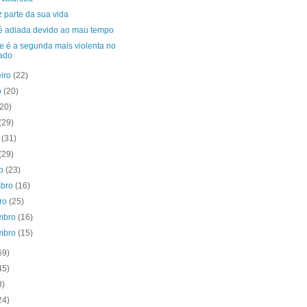
z parte da sua vida
é adiada devido ao mau tempo
e é a segunda mais violenta no
ado
eiro
(22)
o
(20)
(20)
(29)
o
(31)
(29)
to
(23)
mbro
(16)
bro
(25)
mbro
(16)
mbro
(15)
69)
45)
3)
24)