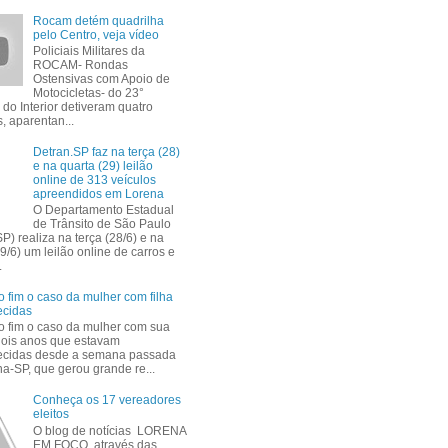
Rocam detém quadrilha
pelo Centro, veja vídeo
Policiais Militares da
ROCAM- Rondas
Ostensivas com Apoio de
Motocicletas- do 23°
 do Interior detiveram quatro
, aparentan...
Detran.SP faz na terça (28)
e na quarta (29) leilão
online de 313 veículos
apreendidos em Lorena
O Departamento Estadual
de Trânsito de São Paulo
P) realiza na terça (28/6) e na
9/6) um leilão online de carros e
.
 fim o caso da mulher com filha
ecidas
 fim o caso da mulher com sua
 dois anos que estavam
ecidas desde a semana passada
a-SP, que gerou grande re...
Conheça os 17 vereadores
eleitos
O blog de notícias LORENA
EM FOCO através das