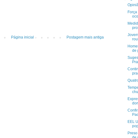
Opini
Força
oco
Medid
pro
Jovem
Página inicial
Postagem mais antiga
ro
Homem
de 
Suges
Pr
Contin
pra
Quatr
Tempe
chu
Expre
do
Confi
Pad
EEL U
pop
Preso
de 