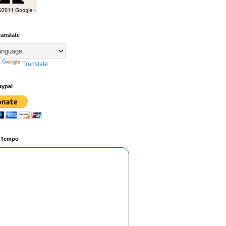
ranslate
y
Translate
aypal
o Tempo