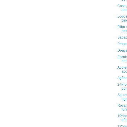
Casa p
dem
Logo 
cin
Filho
rec
Sábad
Praça
Doaçã
Escol
em 
Audiên
aco
Agênc
2ª Pr
do
Sai re
age
Rocam
fur
19º h
três
12º d