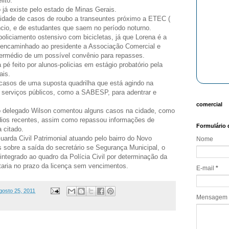
lito.
já existe pelo estado de Minas Gerais.
tidade de casos de roubo a transeuntes próximo a ETEC (
cio, e de estudantes que saem no período noturno.
oliciamento ostensivo com bicicletas, já que Lorena é a
oi encaminhado ao presidente a Associação Comercial e
ntermédio de um possível convênio para repasses.
à pé feito por alunos-policias em estágio probatório pela
ais.
casos de uma suposta quadrilha que está agindo na
 serviços públicos, como a SABESP, para adentrar e
comercial
 o delegado Wilson comentou alguns casos na cidade, como
dios recentes, assim como repassou informações de
Formulário 
 citado.
 Guarda Civil Patrimonial atuando pelo bairro do Novo
Nome
 sobre a saída do secretário se Segurança Municipal, o
reintegrado ao quadro da Polícia Civil por determinação da
staria no prazo da licença sem vencimentos.
E-mail
*
agosto 25, 2011
Mensagem