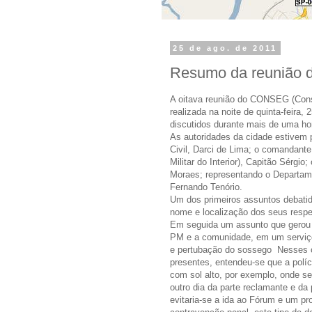
25 de ago. de 2011
Resumo da reunião
A oitava reunião do CONSEG (Cons
realizada na noite de quinta-feir
discutidos durante mais de uma ho
As autoridades da cidade estivem 
Civil, Darci de Lima; o comandant
Militar do Interior), Capitão Sérgio
Moraes; representando o Departamen
Fernando Tenório.
Um dos primeiros assuntos debati
nome e localização dos seus respe
Em seguida um assunto que gerou p
PM e a comunidade, em um serviço 
e pertubação do sossego Nesses c
presentes, entendeu-se que a políc
com sol alto, por exemplo, onde 
outro dia da parte reclamante e da
evitaria-se a ida ao Fórum e um pr