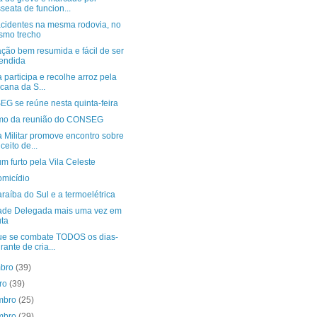
seata de funcion...
acidentes na mesma rodovia, no
smo trecho
ação bem resumida e fácil de ser
endida
 participa e recolhe arroz pela
cana da S...
G se reúne nesta quinta-feira
o da reunião do CONSEG
a Militar promove encontro sobre
ceito de...
m furto pela Vila Celeste
omicídio
raíba do Sul e a termoelétrica
dade Delegada mais uma vez em
ta
e se combate TODOS os dias-
grante de cria...
mbro
(39)
bro
(39)
mbro
(25)
mbro
(29)