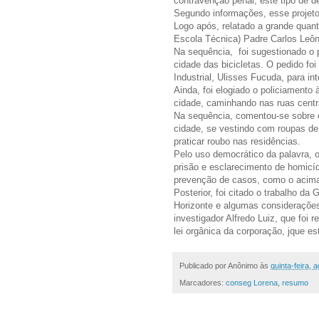
contravenção penal, este tipo de de
Segundo informações, esse projeto 
Logo após, relatado a grande quan
Escola Técnica) Padre Carlos Leôn
Na sequência, foi sugestionado o p
cidade das bicicletas. O pedido f
Industrial, Ulisses Fucuda, para i
Ainda, foi elogiado o policiamento 
cidade, caminhando nas ruas centr
Na sequência, comentou-se sobre 
cidade, se vestindo com roupas de
praticar roubo nas residências.
Pelo uso democrático da palavra,
prisão e esclarecimento de homicí
prevenção de casos, como o acima
Posterior, foi citado o trabalho da
Horizonte e algumas considerações
investigador Alfredo Luiz, que foi 
lei orgânica da corporação, jque e
Publicado por
Anônimo
às
quinta-feira, 
Marcadores:
conseg Lorena
,
resumo