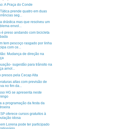
ão: A Praça do Conde
 Tática prende quatro em duas
rrências seg...
a drástica mas que resolveu um
blema envol...
 é preso andando com bicicleta
ubada
 tem pescoço rasgado por linha
pipa com ce...
tão: Mudança de direção na
aça
uação- sugestão para trânsito na
ça arnol...
o presos pela Cecap Alta
raturas altas com previsão de
va no fim da...
sso HG se apresenta neste
mingo
ra a programação da festa da
roeira
SP oferece cursos gratuitos à
ulação idosa
 em Lorena pode ter participado
milionário...