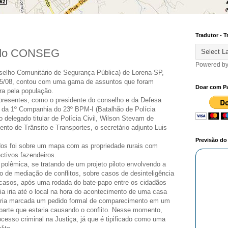
Tradutor - T
 do CONSEG
Powered b
elho Comunitário de Segurança Pública) de Lorena-SP,
a, 25/08, contou com uma gama de assuntos que foram
Doar com P
ra pela população.
presentes, como o presidente do conselho e da Defesa
e da 1º Companhia do 23º BPM-I (Batalhão de Polícia
; o delegado titular de Polícia Civil, Wilson Stevam de
to de Trânsito e Transportes, o secretário adjunto Luis
Previsão d
dos foi sobre um mapa com as propriedade rurais com
ctivos fazendeiros.
olêmica, se tratando de um projeto piloto envolvendo a
de mediação de conflitos, sobre casos de desinteligência
asos, após uma rodada do bate-papo entre os cidadãos
ia iria até o local na hora do acontecimento de uma casa
seria marcada um pedido formal de comparecimento em um
 parte que estaria causando o conflito. Nesse momento,
ocesso criminal na Justiça, já que é tipificado como uma