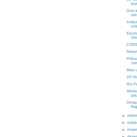
pas
Dois 
me
A situ
ent
Escola
Gin
CONSE
Resum
Políci
con
Mais u
20º H
Rio Pa
Ativi
pau
Dengu
fla
►
sete
►
outu
►
nove
►
deze