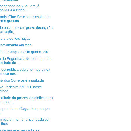
ega fogo na Vila Brito, é
olida e vizinho...
mais, Cine Sesc com sessão de
ema gratuito
 de paciente com grave doença faz
lamação;...
o dia de vacinação
 novamente em foco
o de sangue nesta quarta-feira
a de Engenharia de Lorena entra
estado de ...
cia pública sobre termoelétrica
ntece nes...
ia dos Correios é assaltada
ova Pedestre AMIPEL neste
mingo
sultado do processo seletivo para
nte de ...
 prende em flagrante rapaz por
to
omicídio- mulher encontrada com
 tiros
ia de greve é marcado por