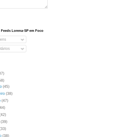
e Feeds Lorena-SP em Foco
ens
ários
37)
58)
ro
(45)
eiro
(38)
o
(47)
(44)
(42)
o
(39)
(33)
to
(38)