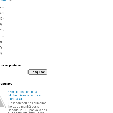
68)
69)
45)
3)
24)
18)
9)
7)
4)
otícias postadas
populares
O misterioso caso da
Mulher Desaparecida em
Lorena-SP
Desapareceu nas primeiras
horas da manhã deste
sábado, 20/11, por volta das