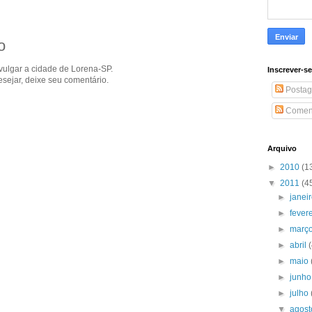
o
ivulgar a cidade de Lorena-SP.
Inscrever-s
sejar, deixe seu comentário.
Postag
Coment
Arquivo
►
2010
(1
▼
2011
(4
►
janei
►
fever
►
març
►
abril
►
maio
►
junh
►
julho
▼
agos