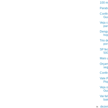
100 m
Parab
Confir
Gu
Veja 
par
Dengu
hoj
Trio d
por
SP fec
500
Mais 
Orçam
seg
Confi
Vale 
Piq
Veja o
Gu
Vai fa
bai
►
deze