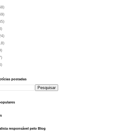
68)
69)
45)
3)
24)
18)
9)
7)
4)
otícias postadas
populares
as
alista responsável pelo Blog