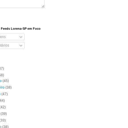
e Feeds Lorena-SP em Foco
ens
ários
37)
58)
ro
(45)
eiro
(38)
o
(47)
(44)
(42)
o
(39)
(33)
to
(38)