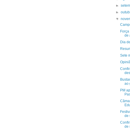
►
sete
►
outu
▼
nove
Campe
Força
de 
Dia d
Resum
Sete 
Opini
Confi
de
Bustam
ao 
PM ap
Pa
Câmar
Ed
Festiv
de 
Confir
de