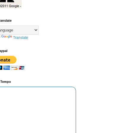
ranslate
y
Translate
aypal
o Tempo