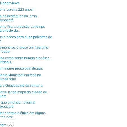
il pageviews
éns Lorena 223 anos!
a os destaques do jornal
aypacaré
como fica a previsão do tempo
a o resto da...
e é o foco para duas palestras de
e
e menores é preso em flagrante
 roubo
ha cerco sobre bebida alcoólica:
 fiscais...
um menor preso com drogas
ento Municipal em foco na
unda-feira
ra o Guaypacaré da semana
Portal lança mapa da cidade de
uete
 que é notícia no jornal
aypacaré
ltar energia elétrica em alguns
rros nest...
mbro
(29)