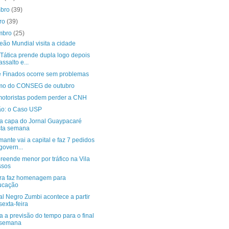
mbro
(39)
bro
(39)
mbro
(25)
ão Mundial visita a cidade
 Tática prende dupla logo depois
assalto e...
e Finados ocorre sem problemas
o do CONSEG de outubro
motoristas podem perder a CNH
ão: o Caso USP
ra capa do Jornal Guaypacaré
sta semana
ante vai a capital e faz 7 pedidos
govern...
reende menor por tráfico na Vila
ssos
a faz homenagem para
ucação
al Negro Zumbi acontece a partir
sexta-feira
a a previsão do tempo para o final
 semana