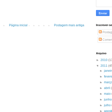
Inscrever-s
Página inicial
Postagem mais antiga
Postag
Coment
Arquivo
►
2010
(1
▼
2011
(4
►
janei
►
fever
►
març
►
abril
►
maio
►
junh
►
julho
►
agos