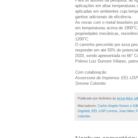
Para os autores da pesquisa, as 
aplicações em altas temperaturas s
aplicadas em ambientes cuja tempe
ganhos adicionais de eficiência.
As novas com o metal brasileiro po
em temperaturas acima de 1900°C
propriedades mecânicas, resistênc
1200°C.
O caminho percorrido por essa pes
responder em até 50% do potencia
2020
, sendo apresentada
no 66° Co
Prêmio Luiz Dumont Villares, patro
Com colaboração
Assessoria de Imprensa- EEL-US
Simone Colombo
Publicado por
Anônimo
às
terça-feira, j
Marcadores:
Carlos Angelo Nunes e Gil
Gigolotti
,
EEL-USP Lorena
,
Jean Marc Fi
colombo