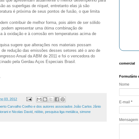
ligas que apresentam atualmente o melhor desempenho para
ão as superligas de níquel, entretanto elas já são
ratura é próxima de seus pontos de fusão, o que limita
dem contribuir de melhor forma, pois além de ser sólido
, podem apresentar uma ótima combinação de
ia à oxidação e à corrosão em temperaturas acima de
quisa sugere que alterações nos materiais possam
l de redução das emissões desses setores até o ano de
ngresso Anual da ABM de 2011 e foi o vencedora do
cinado pela Gerdau Aços Especiais Brasil.
comercial
Formulário 
P
Nome
ulho 03, 2012
E-mail
*
berto Carvalho Coelho e dos autores associados João Carlos Jânio
orani e Nicolas David
,
nióbio
,
pesquisa liga metálica
,
simone
Mensagem