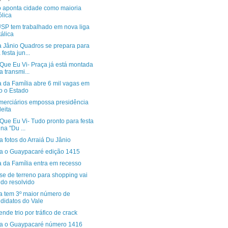
 aponta cidade como maioria
ólica
SP tem trabalhado em nova liga
álica
a Jânio Quadros se prepara para
 festa jun...
Que Eu Vi- Praça já está montada
a transmi...
a da Família abre 6 mil vagas em
o o Estado
merciários empossa presidência
leita
Que Eu Vi- Tudo pronto para festa
ina "Du ...
a fotos do Arraiá Du Jânio
ra o Guaypacaré edição 1415
a da Família entra em recesso
se de terreno para shopping vai
do resolvido
a tem 3º maior número de
didatos do Vale
nde trio por tráfico de crack
ra o Guaypacaré número 1416