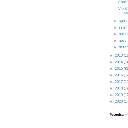
Confi
Vila 
ilu
►
agos
►
sete
►
outu
►
nove
►
deze
►
2013
(1
►
2014
(1
►
2015
(8
►
2016
(1
►
2017
(1
►
2018
(7
►
2019
(1
►
2020
(1
Pesquisar n