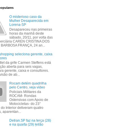
populares
O misterioso caso da
Mulher Desaparecida em
Lorena-SP
Desapareceu nas primeiras
horas da manhã deste
sábado, 20/11, por volta das
mercíária CAREN CRISTINA DOS
BARBOSA FRANÇA, 24 an...
shopping seleciona gerente, caixa
tores
tlet da grife Carmen Steffens está
ção aberta para seis vagas,
ra gerente, caixa e consultores.
isão de ab...
Rocam detém quadrilha
pelo Centro, veja vídeo
Policiais Militares da
ROCAM- Rondas
Ostensivas com Apoio de
Motocicletas- do 23°
 do Interior detiveram quatro
, aparentan...
Detran.SP faz na terça (28)
e na quarta (29) leilão