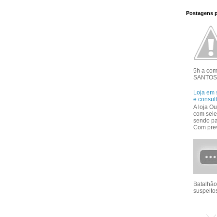
Postagens 
5h a co
SANTOS 
Loja em 
e consul
A loja Ou
com sele
sendo pa
Com prev
Batalhão
suspeitos