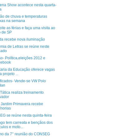
rena Show acontece nesta quarta-
ra
são de chuva e temperaturas
xas na semana
ite as férias e faça uma visita ao
 de SP
da recebe nova iluminação
mia de Letras se reúne neste
bado
o- Política,eleições 2012 e
cebook
taria da Educação oferece vagas
a projeto ...
ificados- Vende-se VW Polo
dan
Tática realiza treinamento
vador
o Jardim Primavera recebe
horias
G se reúne nesta quinta-feira
go tem carreata e bençãos dos
culos e moto...
o da 7° reunião do CONSEG