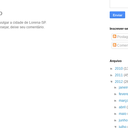
o
ivulgar a cidade de Lorena-SP.
sejar, deixe seu comentário.
Inscrever-s
Postag
Coment
Arquivo
►
2010
(1
►
2011
(4
▼
2012
(2
►
janei
►
fever
►
març
►
abril
►
maio
►
junh
▼
julho