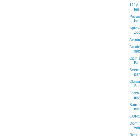
12° A
fei
Previ
bai
Aprove
Zoo
Aveni
Acade
sá
Opiniã
Fa
Secre
par
Class
Se
Força 
ino
Bairr
mel
CONSE
Domin
veí
Resum