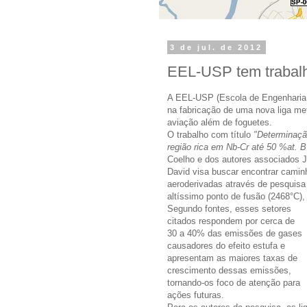
3 de jul. de 2012
EEL-USP tem trabalh
A EEL-USP (Escola de Engenharia 
na fabricação de uma nova liga me
aviação além de foguetes.
O trabalho com título
"Determinaçã
região rica em Nb-Cr até 50 %at. B
Coelho e dos autores associados Jo
David visa buscar encontrar caminh
aeroderivadas através de pesquisa
altíssimo ponto de fusão (2468°C)
,
Segundo fontes, esses setores
citados respondem por cerca de
30 a 40% das emissões de gases
causadores do efeito estufa e
apresentam as maiores taxas de
crescimento dessas emissões,
tornando-os foco de atenção para
ações futuras.