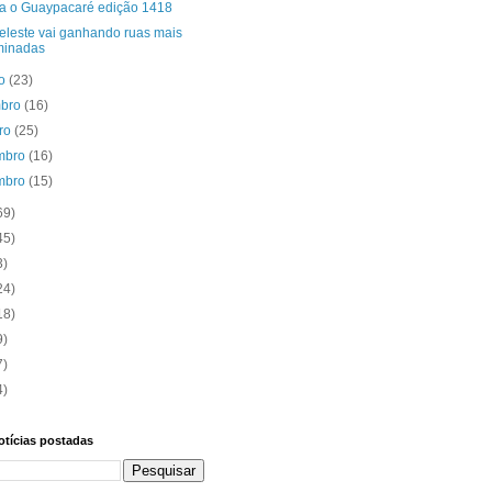
ra o Guaypacaré edição 1418
Celeste vai ganhando ruas mais
minadas
to
(23)
mbro
(16)
bro
(25)
mbro
(16)
mbro
(15)
69)
45)
3)
24)
18)
9)
7)
4)
otícias postadas