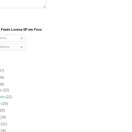
e Feeds Lorena-SP em Foco
ens
ários
37)
58)
68)
ro
(22)
eiro
(22)
o
(20)
(20)
(29)
o
(31)
(29)