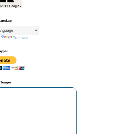
ranslate
y
Translate
aypal
o Tempo