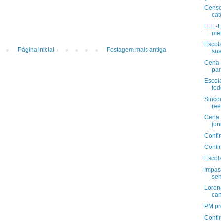
Censo
cat
EEL-U
met
Escol
Página inicial
Postagem mais antiga
sua
Cena 
par
Escol
tod
Sinco
ree
Cena 
jun
Confir
Confi
Escol
Impas
sen
Loren
can
PM pre
Confi