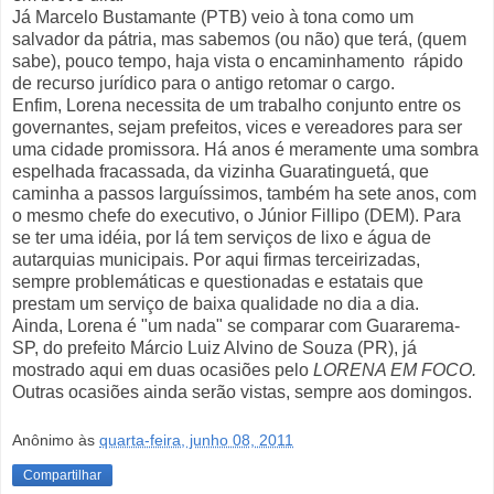
Já Marcelo Bustamante (PTB) veio à tona como um
salvador da pátria, mas sabemos (ou não) que terá, (quem
sabe), pouco tempo, haja vista o encaminhamento rápido
de recurso jurídico para o antigo retomar o cargo.
Enfim, Lorena necessita de um trabalho conjunto entre os
governantes, sejam prefeitos, vices e vereadores para ser
uma cidade promissora. Há anos é meramente uma sombra
espelhada fracassada, da vizinha Guaratinguetá, que
caminha a passos larguíssimos, também ha sete anos, com
o mesmo chefe do executivo, o Júnior Fillipo (DEM). Para
se ter uma idéia, por lá tem serviços de lixo e água de
autarquias municipais. Por aqui firmas terceirizadas,
sempre problemáticas e questionadas e estatais que
prestam um serviço de baixa qualidade no dia a dia.
Ainda, Lorena é "um nada" se comparar com Guararema-
SP, do prefeito Márcio Luiz Alvino de Souza (PR), já
mostrado aqui em duas ocasiões pelo
LORENA EM FOCO.
Outras ocasiões ainda serão vistas, sempre aos domingos.
Anônimo
às
quarta-feira, junho 08, 2011
Compartilhar