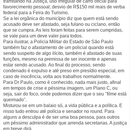
tramitando na Justiça, uso irregular de carro oficial para
favorecimento pessoal; desvio de R$150 mil reais de verba
federal para a Feira do Turismo.
Se a lei orgânica do município diz que quem está sendo
acusado deve ser afastado, seja fulano ou ciclano, então
que se cumpra. As leis foram feitas para serem cumpridas,
se vale para um deve valer para todos.
Para ilustrar, a Policia Militar do Estado de São Paulo
também faz o afastamento de um policial quando está
sendo suspeito de algo ilícito, também é afastado de suas
funções, mesmo na premissa de ser inocente e apenas
estar sendo acusado. Ao final do processo, sendo
condenado é expulso e até preso em presídio especial, em
caso de inocência, volta aos trabalhos normalmente.
Para Dr Paulo, como é conhecido, nada mais justo, afinal
em tempos de crise e péssima imagem, um Plano C, ou
seja, sair do foco, onde podemos dizer que o seu "filme está
queimado".
Misturou-se em um balaio só, a vida pública e a política. E
nisso tudo entrou até polícia e senador no round. Para
alguns a desculpa é de ser uma boa pessoa, para outros
um péssimo administrador que arrenda secretarias. A justiça
em breve dirá.